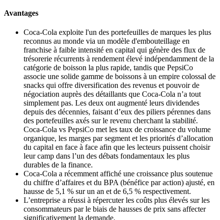
Avantages
Coca‑Cola exploite l'un des portefeuilles de marques les plus
reconnus au monde via un modèle d'embouteillage en
franchise à faible intensité en capital qui génère des flux de
trésorerie récurrents à rendement élevé indépendamment de la
catégorie de boisson la plus rapide, tandis que PepsiCo
associe une solide gamme de boissons à un empire colossal de
snacks qui offre diversification des revenus et pouvoir de
négociation auprès des détaillants que Coca‑Cola n’a tout
simplement pas. Les deux ont augmenté leurs dividendes
depuis des décennies, faisant d’eux des piliers pérennes dans
des portefeuilles axés sur le revenu cherchant la stabilité.
Coca-Cola vs PepsiCo met les taux de croissance du volume
organique, les marges par segment et les priorités d’allocation
du capital en face à face afin que les lecteurs puissent choisir
leur camp dans l’un des débats fondamentaux les plus
durables de la finance.
Coca‑Cola a récemment affiché une croissance plus soutenue
du chiffre d’affaires et du BPA (bénéfice par action) ajusté, en
hausse de 5,1 % sur un an et de 6,5 % respectivement.
L’entreprise a réussi à répercuter les coûts plus élevés sur les
consommateurs par le biais de hausses de prix sans affecter
significativement la demande.