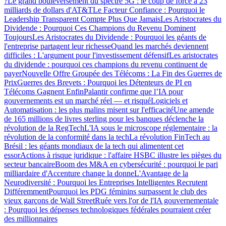
?
Le grand bouleversement du spectre 5G : le coup de force à 23
milliards de dollars d'AT&T
Le Facteur Confiance : Pourquoi le
Leadership Transparent Compte Plus Que Jamais
Les Aristocrates du
Dividende : Pourquoi Ces Champions du Revenu Dominent
Toujours
Les Aristocrates du Dividende : Pourquoi les géants de
l'entreprise partagent leur richesse
Quand les marchés deviennent
difficiles : L'argument pour l'investissement défensif
Les aristocrates
du dividende : pourquoi ces champions du revenu continuent de
payer
Nouvelle Offre Groupée des Télécoms : La Fin des Guerres de
Prix
Guerres des Brevets : Pourquoi les Détenteurs de PI en
Télécoms Gagnent Enfin
Palantir confirme que l’IA pour
gouvernements est un marché réel — et risqué
Logiciels et
Automatisation : les plus malins misent sur l'efficacité
Une amende
de 165 millions de livres sterling pour les banques déclenche la
révolution de la RegTech
L'IA sous le microscope réglementaire : la
révolution de la conformité dans la tech
La révolution FinTech au
Brésil : les géants mondiaux de la tech qui alimentent cet
essor
Actions à risque juridique : l'affaire HSBC illustre les pièges du
secteur bancaire
Boom des M&A en cybersécurité : pourquoi le pari
milliardaire d'Accenture change la donne
L'Avantage de la
Neurodiversité : Pourquoi les Entreprises Intelligentes Recrutent
Différemment
Pourquoi les PDG féminins surpassent le club des
vieux garçons de Wall Street
Ruée vers l'or de l'IA gouvernementale
: Pourquoi les dépenses technologiques fédérales pourraient créer
des millionnaires