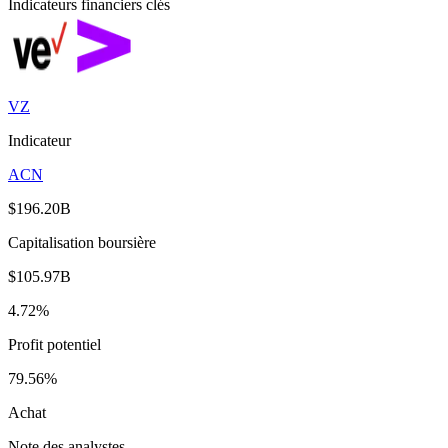
Indicateurs financiers clés
VZ
Indicateur
ACN
$196.20B
Capitalisation boursière
$105.97B
4.72%
Profit potentiel
79.56%
Achat
Note des analystes