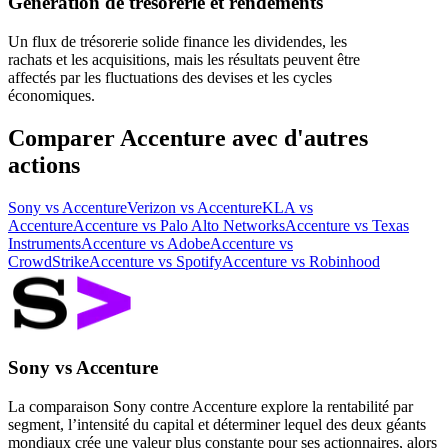
Génération de trésorerie et rendements
Un flux de trésorerie solide finance les dividendes, les
rachats et les acquisitions, mais les résultats peuvent être
affectés par les fluctuations des devises et les cycles
économiques.
Comparer Accenture avec d'autres
actions
Sony vs Accenture
Verizon vs Accenture
KLA vs
Accenture
Accenture vs Palo Alto Networks
Accenture vs Texas
Instruments
Accenture vs Adobe
Accenture vs
CrowdStrike
Accenture vs Spotify
Accenture vs Robinhood
Sony vs Accenture
La comparaison Sony contre Accenture explore la rentabilité par
segment, l’intensité du capital et déterminer lequel des deux géants
mondiaux crée une valeur plus constante pour ses actionnaires, alors