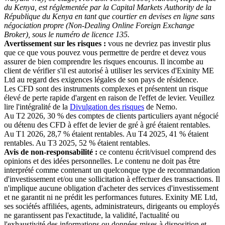
du Kenya, est réglementée par la Capital Markets Authority de la
République du Kenya en tant que courtier en devises en ligne sans
négociation propre (Non-Dealing Online Foreign Exchange
Broker), sous le numéro de licence 135.
Avertissement sur les risques :
vous ne devriez pas investir plus
que ce que vous pouvez vous permettre de perdre et devez vous
assurer de bien comprendre les risques encourus. Il incombe au
client de vérifier s'il est autorisé à utiliser les services d'Exinity ME
Ltd au regard des exigences légales de son pays de résidence.
Les CFD sont des instruments complexes et présentent un risque
élevé de perte rapide d'argent en raison de l'effet de levier. Veuillez
lire l'intégralité de la
Divulgation des risques
de Nemo.
Au T2 2026, 30 % des comptes de clients particuliers ayant négocié
ou détenu des CFD à effet de levier de gré à gré étaient rentables.
Au T1 2026, 28,7 % étaient rentables. Au T4 2025, 41 % étaient
rentables. Au T3 2025, 52 % étaient rentables.
Avis de non-responsabilité :
ce contenu écrit/visuel comprend des
opinions et des idées personnelles. Le contenu ne doit pas être
interprété comme contenant un quelconque type de recommandation
d'investissement et/ou une sollicitation à effectuer des transactions. Il
n'implique aucune obligation d'acheter des services d'investissement
et ne garantit ni ne prédit les performances futures. Exinity ME Ltd,
ses sociétés affiliées, agents, administrateurs, dirigeants ou employés
ne garantissent pas l'exactitude, la validité, l'actualité ou
l'exhaustivité des informations ou données mises à disposition et