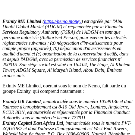
Exinity ME Limited
(
https://nemo.money
) est agréée par l'Abu
Dhabi Global Market (ADGM) et réglementée par la Financial
Services Regulatory Authority (FSRA) de l'ADGM en tant que
personne autorisée (Authorised Person) pour exercer les activités
réglementées suivantes : (a) négociation d'investissements pour
compte propre (appariée), (b) négociation d'investissements en
qualité d'agent et (c) organisation de la conservation d'actifs, dans
et depuis l'ADGM, avec la permission de services financiers n°
200015. Son siège social est situé au 16-104, 16e étage, Al Khatem
Tower, ADGM Square, Al Maryah Island, Abou Dabi, Émirats
arabes unis.
Exinity ME Limited, opérant sous le nom de Nemo, fait partie du
groupe Exinity, qui comprend notamment :
Exinity UK Limited
, immatriculée sous le numéro 10599136 et dont
l'adresse d'enregistrement est 8-10 Old Jewry, Londres, Angleterre,
EC2R 8DN, est autorisée et réglementée par la Financial Conduct
Authority sous le numéro de licence 777911.
Exinity Capital East Africa Ltd
, immatriculée sous le numéro PVT-
ZQU6JE7 et dont l'adresse d'enregistrement est West End Towers,
Waiyaki Way, 6e étage, P.O. Box 1896-00606, Nairobi, République