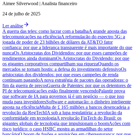
Aimee
Silverwood
|
Analista financeiro
24 de julho de 2025
Ler análise
A guerra das teles: como lucrar com a batalha
A grande aposta das
telecomunicações na eficiência
A reformulação do espectro 5G: a
jogada de poder de 23 bilhões de dólares da AT&T
O fator
confiança: por que a liderança transparente é mais importante do que
nunca
Os Aristocratas dos Dividendos: por que esses campeões de
rendimentos ainda dominam
Os Aristocratas do Dividendo: por que
os gigantes corporativos compartilham sua riqueza
Quando os
mercados se tornam hostis: a defesa do investimento defensivo
Os
aristocratas dos dividendos: por que esses campeões de renda
continuam pagando
A nova estratégia de pacotes das operadoras: o
fim da guerra de preços
Guerra de Patentes: por que os detentores de
PI de telecomunicações estão finalmente vencendo
Palantir prova
que software de IA para governos já é um negócio — o que isso
muda para investidores
Software e automação: o dinheiro inteligente
aposta na eficiência
Multa de £ 165 milhões a bancos desencadeia a
revolução da RegTech
IA sob a lupa regulatória: a revolução da
conformidade em tecnologia
A revolução FinTech do Brasil: os
gigantes globais de tecnologia que impulsionam o boom
Ações com
risco jurídico: o caso HSBC mostra as armadilhas do setor
bancário
O boom de fusões e aquisições em cibersegurança: por que