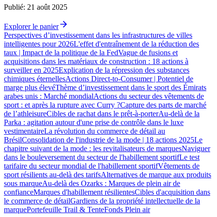
Publié
:
21 août 2025
Explorer le panier
Perspectives d’investissement dans les infrastructures de villes
intelligentes pour 2026
L'effet d'entraînement de la réduction des
taux | Impact de la politique de la Fed
Vague de fusions et
acquisitions dans les matériaux de construction : 18 actions à
surveiller en 2025
Explication de la répression des substances
chimiques éternelles
Actions Direct-to-Consumer | Potentiel de
marge plus élevé
Thème d’investissement dans le sport des Émirats
arabes unis : Marché mondial
Actions du secteur des vêtements de
sport : et après la rupture avec Curry ?
Capture des parts de marché
de l’athleisure
Cibles de rachat dans le prêt-à-porter
Au-delà de la
Parka : agitation autour d'une prise de contrôle dans le luxe
vestimentaire
La révolution du commerce de détail au
Brésil
Consolidation de l'industrie de la mode | 18 actions 2025
Le
chapitre suivant de la mode : les revitalisateurs de marques
Naviguer
dans le bouleversement du secteur de l'habillement sportif
Le test
tarifaire du secteur mondial de l'habillement sportif
Vêtements de
sport résilients au-delà des tarifs
Alternatives de marque aux produits
sous marque
Au-delà des Ozarks : Marques de plein air de
confiance
Marques d'habillement résilientes
Cibles d'acquisition dans
le commerce de détail
Gardiens de la propriété intellectuelle de la
marque
Portefeuille Trail & Tente
Fonds Plein air