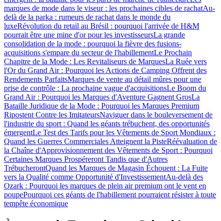
marques de mode dans le viseur : les prochaines cibles de rachat
Au-
delà de la parka : rumeurs de rachat dans le monde du
luxe
Révolution du retail au Brésil : pourquoi l'arrivée de H&M
pourrait être une mine d'or pour les investisseurs
La grande
consolidation de la mode : pourquoi la fièvre des fusions-
acquisitions s'empare du secteur de l'habillement
Le Prochain
Chapitre de la Mode : Les Revitaliseurs de Marques
La Ruée vers
l'Or du Grand Air : Pourquoi les Actions de Camping Offrent des
Rendements Parfaits
Marques de vente au détail mûres pour une
prise de contrôle : La prochaine vague d'acquisitions
Le Boom du
Grand Air : Pourquoi les Marques d'Aventure Gagnent Gros
La
Bataille Juridique de la Mode : Pourquoi les Marques Premium
Ripostent Contre les Imitateurs
Naviguer dans le bouleversement de
l'industrie du sport : Quand les géants trébuchent, des opportunités
émergent
Le Test des Tarifs pour les Vêtements de Sport Mondiaux :
Quand les Guerres Commerciales Atteignent la Piste
Réévaluation de
la Chaîne d'Approvisionnement des Vêtements de Sport : Pourquoi
Certaines Marques Prospéreront Tandis que d'Autres
Trébucheront
Quand les Marques de Magasin Échouent : La Fuite
vers la Qualité comme Opportunité d'Investissement
Au-delà des
Ozark : Pourquoi les marques de plein air premium ont le vent en
poupe
Pourquoi ces géants de l'habillement pourraient résister à toute
tempête économique