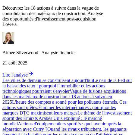
Découvrez les 18 actions à suivre dans la vague de
consolidation des matériaux de construction. Analyse
des opportunités d'investissement post-acquisition
Lowe's.
Aimee
Silverwood
|
Analyste financier
21 août 2025
Lire l'analyse
Les villes de demain se construisent aujourd'hui
Le pari de la Fed sur
la baisse des taux : pourquoi l'immobilier et les actions
technologiques pourraient s'envoler
Vague de fusions-acquisitions
dans les matériaux de construction : 18 actions à suivre en
2025
L'heure des comptes a sonné pour les polluants éternels. Ces
actions sont prêtes.
Éliminer les intermédiaires : pourquoi les
marques DTC maximisent leurs marges
Le thème de l'investissement
sportif des Émirats Arabes Unis expliqué : le marché
mondial
Actions d'équipementiers sportifs : quel avenir après la
séparation avec Curry ?
Quand les rivaux trébuchent, les gagnants
émergent : la bataille pour les parts de marché de l'athleisure
Les