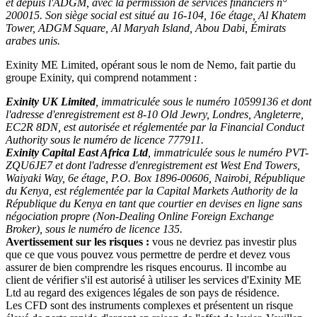
et depuis l'ADGM, avec la permission de services financiers n°
200015. Son siège social est situé au 16-104, 16e étage, Al Khatem
Tower, ADGM Square, Al Maryah Island, Abou Dabi, Émirats
arabes unis.
Exinity ME Limited, opérant sous le nom de Nemo, fait partie du
groupe Exinity, qui comprend notamment :
Exinity UK Limited
, immatriculée sous le numéro 10599136 et dont
l'adresse d'enregistrement est 8-10 Old Jewry, Londres, Angleterre,
EC2R 8DN, est autorisée et réglementée par la Financial Conduct
Authority sous le numéro de licence 777911.
Exinity Capital East Africa Ltd
, immatriculée sous le numéro PVT-
ZQU6JE7 et dont l'adresse d'enregistrement est West End Towers,
Waiyaki Way, 6e étage, P.O. Box 1896-00606, Nairobi, République
du Kenya, est réglementée par la Capital Markets Authority de la
République du Kenya en tant que courtier en devises en ligne sans
négociation propre (Non-Dealing Online Foreign Exchange
Broker), sous le numéro de licence 135.
Avertissement sur les risques :
vous ne devriez pas investir plus
que ce que vous pouvez vous permettre de perdre et devez vous
assurer de bien comprendre les risques encourus. Il incombe au
client de vérifier s'il est autorisé à utiliser les services d'Exinity ME
Ltd au regard des exigences légales de son pays de résidence.
Les CFD sont des instruments complexes et présentent un risque