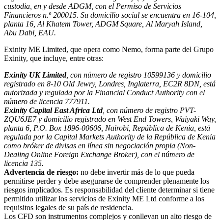
custodia, en y desde ADGM, con el Permiso de Servicios
Financieros n.º 200015. Su domicilio social se encuentra en 16-104,
planta 16, Al Khatem Tower, ADGM Square, Al Maryah Island,
Abu Dabi, EAU.
Exinity ME Limited, que opera como Nemo, forma parte del Grupo
Exinity, que incluye, entre otras:
Exinity UK Limited
, con número de registro 10599136 y domicilio
registrado en 8-10 Old Jewry, Londres, Inglaterra, EC2R 8DN, está
autorizada y regulada por la Financial Conduct Authority con el
número de licencia 777911.
Exinity Capital East Africa Ltd
, con número de registro PVT-
ZQU6JE7 y domicilio registrado en West End Towers, Waiyaki Way,
planta 6, P.O. Box 1896-00606, Nairobi, República de Kenia, está
regulada por la Capital Markets Authority de la República de Kenia
como bróker de divisas en línea sin negociación propia (Non-
Dealing Online Foreign Exchange Broker), con el número de
licencia 135.
Advertencia de riesgo:
no debe invertir más de lo que pueda
permitirse perder y debe asegurarse de comprender plenamente los
riesgos implicados. Es responsabilidad del cliente determinar si tiene
permitido utilizar los servicios de Exinity ME Ltd conforme a los
requisitos legales de su país de residencia.
Los CFD son instrumentos complejos y conllevan un alto riesgo de