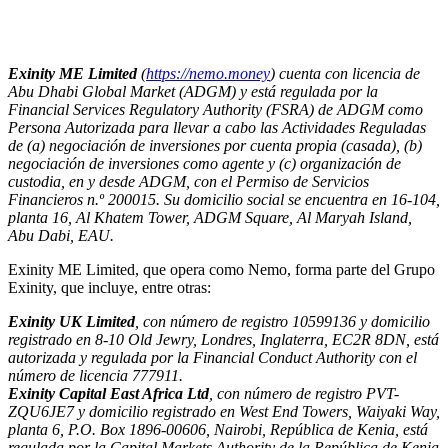
Exinity ME Limited
(
https://nemo.money
) cuenta con licencia de
Abu Dhabi Global Market (ADGM) y está regulada por la
Financial Services Regulatory Authority (FSRA) de ADGM como
Persona Autorizada para llevar a cabo las Actividades Reguladas
de (a) negociación de inversiones por cuenta propia (casada), (b)
negociación de inversiones como agente y (c) organización de
custodia, en y desde ADGM, con el Permiso de Servicios
Financieros n.º 200015. Su domicilio social se encuentra en 16-104,
planta 16, Al Khatem Tower, ADGM Square, Al Maryah Island,
Abu Dabi, EAU.
Exinity ME Limited, que opera como Nemo, forma parte del Grupo
Exinity, que incluye, entre otras:
Exinity UK Limited
, con número de registro 10599136 y domicilio
registrado en 8-10 Old Jewry, Londres, Inglaterra, EC2R 8DN, está
autorizada y regulada por la Financial Conduct Authority con el
número de licencia 777911.
Exinity Capital East Africa Ltd
, con número de registro PVT-
ZQU6JE7 y domicilio registrado en West End Towers, Waiyaki Way,
planta 6, P.O. Box 1896-00606, Nairobi, República de Kenia, está
regulada por la Capital Markets Authority de la República de Kenia