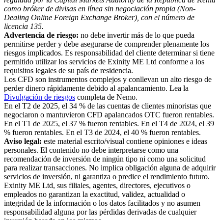
como bróker de divisas en línea sin negociación propia (Non-
Dealing Online Foreign Exchange Broker), con el número de
licencia 135.
Advertencia de riesgo:
no debe invertir más de lo que pueda
permitirse perder y debe asegurarse de comprender plenamente los
riesgos implicados. Es responsabilidad del cliente determinar si tiene
permitido utilizar los servicios de Exinity ME Ltd conforme a los
requisitos legales de su país de residencia.
Los CFD son instrumentos complejos y conllevan un alto riesgo de
perder dinero rápidamente debido al apalancamiento. Lea la
Divulgación de riesgos
completa de Nemo.
En el T2 de 2025, el 34 % de las cuentas de clientes minoristas que
negociaron o mantuvieron CFD apalancados OTC fueron rentables.
En el T1 de 2025, el 37 % fueron rentables. En el T4 de 2024, el 39
% fueron rentables. En el T3 de 2024, el 40 % fueron rentables.
Aviso legal:
este material escrito/visual contiene opiniones e ideas
personales. El contenido no debe interpretarse como una
recomendación de inversión de ningún tipo ni como una solicitud
para realizar transacciones. No implica obligación alguna de adquirir
servicios de inversión, ni garantiza o predice el rendimiento futuro.
Exinity ME Ltd, sus filiales, agentes, directores, ejecutivos o
empleados no garantizan la exactitud, validez, actualidad o
integridad de la información o los datos facilitados y no asumen
responsabilidad alguna por las pérdidas derivadas de cualquier