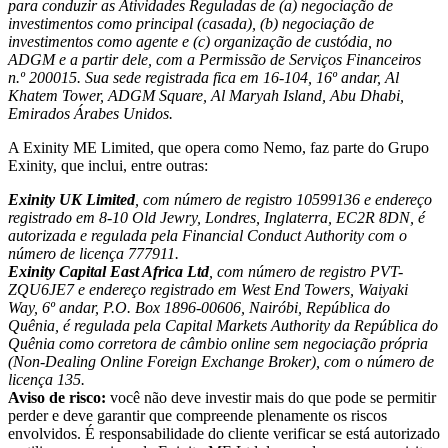
para conduzir as Atividades Reguladas de (a) negociação de
investimentos como principal (casada), (b) negociação de
investimentos como agente e (c) organização de custódia, no
ADGM e a partir dele, com a Permissão de Serviços Financeiros
n.º 200015. Sua sede registrada fica em 16-104, 16º andar, Al
Khatem Tower, ADGM Square, Al Maryah Island, Abu Dhabi,
Emirados Árabes Unidos.
A Exinity ME Limited, que opera como Nemo, faz parte do Grupo
Exinity, que inclui, entre outras:
Exinity UK Limited
, com número de registro 10599136 e endereço
registrado em 8-10 Old Jewry, Londres, Inglaterra, EC2R 8DN, é
autorizada e regulada pela Financial Conduct Authority com o
número de licença 777911.
Exinity Capital East Africa Ltd
, com número de registro PVT-
ZQU6JE7 e endereço registrado em West End Towers, Waiyaki
Way, 6º andar, P.O. Box 1896-00606, Nairóbi, República do
Quênia, é regulada pela Capital Markets Authority da República do
Quênia como corretora de câmbio online sem negociação própria
(Non-Dealing Online Foreign Exchange Broker), com o número de
licença 135.
Aviso de risco:
você não deve investir mais do que pode se permitir
perder e deve garantir que compreende plenamente os riscos
envolvidos. É responsabilidade do cliente verificar se está autorizado