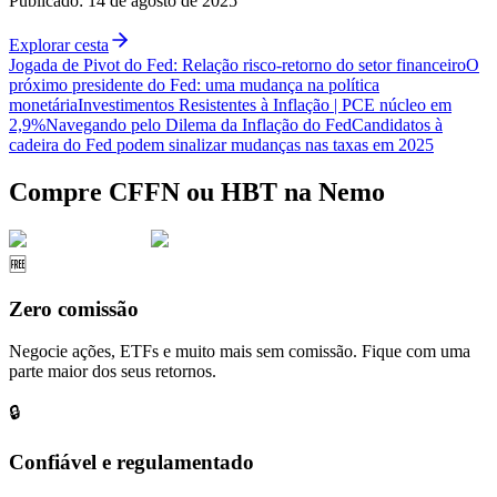
Publicado
:
14 de agosto de 2025
Explorar cesta
Jogada de Pivot do Fed: Relação risco-retorno do setor financeiro
O
próximo presidente do Fed: uma mudança na política
monetária
Investimentos Resistentes à Inflação | PCE núcleo em
2,9%
Navegando pelo Dilema da Inflação do Fed
Candidatos à
cadeira do Fed podem sinalizar mudanças nas taxas em 2025
Compre CFFN ou HBT na Nemo
🆓
Zero comissão
Negocie ações, ETFs e muito mais sem comissão. Fique com uma
parte maior dos seus retornos.
🔒
Confiável e regulamentado