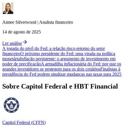
Aimee
Silverwood
|
Analista financeiro
14 de agosto de 2025
Ler análise
A jogada do pivô do Fed: a relação risco-retorno do setor
financeiro
O próximo presidente do Fed: uma virada na política
monetária
Inflação persistente: o argumento de investimento em
poder de precificação
A armadilha inflacionária do Fed: por que os
grandes investidores se protegem para os dois cenários
Finalistas à
presidência do Fed podem sinalizar mudanças nas taxas para 2025
Sobre Capitol Federal e HBT Financial
Capitol Federal
(
CFFN
)