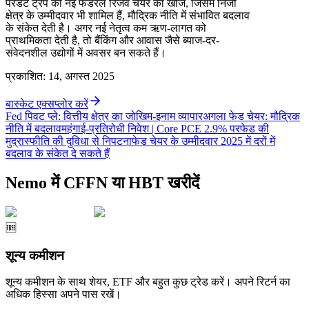
परेडेंट ट्रंप की नई फेडरल रिजर्व चेयर की खोज, जिसमें निजी
क्षेत्र के उम्मीदवार भी शामिल हैं, मौद्रिक नीति में संभावित बदलाव
के संकेत देती है। अगर नई नेतृत्व कम ऋण-लागत को
प्राथमिकता देती है, तो बैंकिंग और आवास जैसे ब्याज-दर-
संवेदनशील उद्योगों में अवसर बन सकते हैं।
प्रकाशित
:
14, अगस्त 2025
बास्केट एक्सप्लोर करें
Fed पिवट प्ले: वित्तीय क्षेत्र का जोखिम-इनाम व्यापार
अगला फेड चेयर: मौद्रिक
नीति में बदलाव
महंगाई-प्रतिरोधी निवेश | Core PCE 2.9% पर
फेड की
मुद्रास्फीति की दुविधा से निपटना
फेड चेयर के उम्मीदवार 2025 में दरों में
बदलाव के संकेत दे सकते हैं
Nemo में CFFN या HBT खरीदें
🆓
शून्य कमीशन
शून्य कमीशन के साथ शेयर, ETF और बहुत कुछ ट्रेड करें। अपने रिटर्न का
अधिक हिस्सा अपने पास रखें।