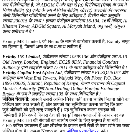
रूप में विनियमित है, जो ADGM में और वहां से (a) प्रिंसिपल (मैच्ड) के रूप में
निवेश डीलिंग, (b) एजेंट के रूप में निवेश डीलिंग, और (c) कस्टडी की व्यवस्था
जैसी विनियमित गतिविधियां करने के लिए अधिकृत है, वित्तीय सेवा अनुमति
संख्या 200015 के साथ। इसका पंजीकृत कार्यालय 16-104, 16वीं मंजिल, Al
Khatem Tower, ADGM Square, Al Maryah Island, अबू धाबी, संयुक्त
अरब अमीरात में है।
Exinity ME Limited, जो Nemo के नाम से कारोबार करती है, Exinity समूह
का हिस्सा है, जिसमें अन्य के साथ-साथ शामिल हैं:
Exinity UK Limited
, पंजीकरण संख्या 10599136 और पंजीकृत पता 8-10
Old Jewry, London, England, EC2R 8DN, Financial Conduct
Authority द्वारा लाइसेंस संख्या 777911 के साथ अधिकृत और विनियमित है।
Exinity Capital East Africa Ltd
, पंजीकरण संख्या PVT-ZQU6JE7 और
पंजीकृत पता West End Towers, Waiyaki Way, 6th Floor, P.O. Box
1896-00606, Nairobi, Republic of Kenya, केन्या गणराज्य की Capital
Markets Authority द्वारा Non-Dealing Online Foreign Exchange
Broker के रूप में लाइसेंस संख्या 135 के साथ विनियमित है।
जोखिम चेतावनी:
आपको उससे अधिक निवेश नहीं करना चाहिए जितना खोने का
जोखिम आप उठा सकते हैं, और आपको यह सुनिश्चित करना चाहिए कि आप
जुड़े जोखिमों को पूरी तरह समझते हैं। यह सुनिश्चित करना ग्राहक की
जिम्मेदारी है कि अपने निवास देश की कानूनी आवश्यकताओं के आधार पर वह
Exinity ME Ltd की सेवाओं का उपयोग करने के लिए अनुमत है या नहीं।
CFD जटिल उपकरण हैं और लीवरेज के कारण इनमें तेजी से पैसा खोने का उच्च
जोखिम होता है। कृपया Nemo का पूरा
जोखिम प्रकटीकरण
पढ़ें।