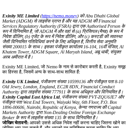
Exinity ME Limited
(
https://nemo.money
) को Abu Dhabi Global
Market (ADGM) से लाइसेंस प्राप्त है और यह ADGM की Financial
Services Regulatory Authority (FSRA) द्वारा एक Authorised Person के
रूप में विनियमित है, जो ADGM में और वहां से (a) प्रिंसिपल (मैच्ड) के रूप में
निवेश डीलिंग, (b) एजेंट के रूप में निवेश डीलिंग, और (c) कस्टडी की व्यवस्था
जैसी विनियमित गतिविधियां करने के लिए अधिकृत है, वित्तीय सेवा अनुमति
संख्या 200015 के साथ। इसका पंजीकृत कार्यालय 16-104, 16वीं मंजिल, Al
Khatem Tower, ADGM Square, Al Maryah Island, अबू धाबी, संयुक्त
अरब अमीरात में है।
Exinity ME Limited, जो Nemo के नाम से कारोबार करती है, Exinity समूह
का हिस्सा है, जिसमें अन्य के साथ-साथ शामिल हैं:
Exinity UK Limited
, पंजीकरण संख्या 10599136 और पंजीकृत पता 8-10
Old Jewry, London, England, EC2R 8DN, Financial Conduct
Authority द्वारा लाइसेंस संख्या 777911 के साथ अधिकृत और विनियमित है।
Exinity Capital East Africa Ltd
, पंजीकरण संख्या PVT-ZQU6JE7 और
पंजीकृत पता West End Towers, Waiyaki Way, 6th Floor, P.O. Box
1896-00606, Nairobi, Republic of Kenya, केन्या गणराज्य की Capital
Markets Authority द्वारा Non-Dealing Online Foreign Exchange
Broker के रूप में लाइसेंस संख्या 135 के साथ विनियमित है।
जोखिम चेतावनी:
आपको उससे अधिक निवेश नहीं करना चाहिए जितना खोने का
जोखिम आप उठा सकते हैं, और आपको यह सुनिश्चित करना चाहिए कि आप