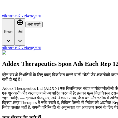
थीम
जानकारी
स्टॉक्स
तुलना
अभी खरीदें
सिस्टम
हिंदी
थीम
जानकारी
स्टॉक्स
तुलना
Addex Therapeutics Spon Ads Each Rep 12
ब्रेन संबंधी स्थितियों के लिए दवाएं विकसित करने वाली छोटी जैव-तकनीकी कं
बातें दी गई हैं।
Addex Therapeutics Ltd (ADXN) एक क्लिनिकल‑स्टेज बायोटेक्नोलॉजी कंपनी ह
एक शुरुआती और अटकलबाजी-आधारित चरण में है: इसका मूल्य क्लिनिकल ट्रायल के
रहना चाहिए — ट्रायल फेल्यूअर, लंबे विकास समय, कैश बर्न और स्टॉक में अस्
क्रिया-तंत्र Therapies में रुचि रखते हैं, लेकिन किसी भी निवेश को अद्यतित 
निवेश सलाह नहीं है; अपनी परिस्थिति के अनुरूपता का आकलन करने के लिए पेशे