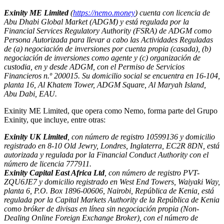
Exinity ME Limited
(
https://nemo.money
) cuenta con licencia de
Abu Dhabi Global Market (ADGM) y está regulada por la
Financial Services Regulatory Authority (FSRA) de ADGM como
Persona Autorizada para llevar a cabo las Actividades Reguladas
de (a) negociación de inversiones por cuenta propia (casada), (b)
negociación de inversiones como agente y (c) organización de
custodia, en y desde ADGM, con el Permiso de Servicios
Financieros n.º 200015. Su domicilio social se encuentra en 16-104,
planta 16, Al Khatem Tower, ADGM Square, Al Maryah Island,
Abu Dabi, EAU.
Exinity ME Limited, que opera como Nemo, forma parte del Grupo
Exinity, que incluye, entre otras:
Exinity UK Limited
, con número de registro 10599136 y domicilio
registrado en 8-10 Old Jewry, Londres, Inglaterra, EC2R 8DN, está
autorizada y regulada por la Financial Conduct Authority con el
número de licencia 777911.
Exinity Capital East Africa Ltd
, con número de registro PVT-
ZQU6JE7 y domicilio registrado en West End Towers, Waiyaki Way,
planta 6, P.O. Box 1896-00606, Nairobi, República de Kenia, está
regulada por la Capital Markets Authority de la República de Kenia
como bróker de divisas en línea sin negociación propia (Non-
Dealing Online Foreign Exchange Broker), con el número de