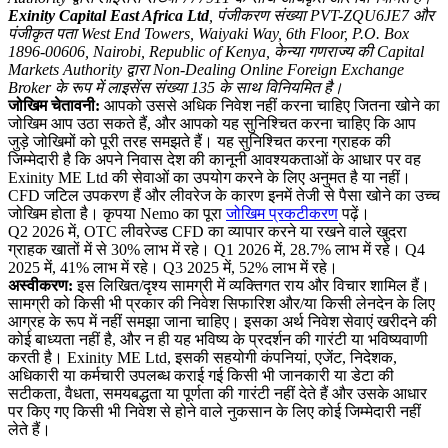
Exinity Capital East Africa Ltd
, पंजीकरण संख्या PVT-ZQU6JE7 और
पंजीकृत पता West End Towers, Waiyaki Way, 6th Floor, P.O. Box
1896-00606, Nairobi, Republic of Kenya, केन्या गणराज्य की Capital
Markets Authority द्वारा Non-Dealing Online Foreign Exchange
Broker के रूप में लाइसेंस संख्या 135 के साथ विनियमित है।
जोखिम चेतावनी:
आपको उससे अधिक निवेश नहीं करना चाहिए जितना खोने का
जोखिम आप उठा सकते हैं, और आपको यह सुनिश्चित करना चाहिए कि आप
जुड़े जोखिमों को पूरी तरह समझते हैं। यह सुनिश्चित करना ग्राहक की
जिम्मेदारी है कि अपने निवास देश की कानूनी आवश्यकताओं के आधार पर वह
Exinity ME Ltd की सेवाओं का उपयोग करने के लिए अनुमत है या नहीं।
CFD जटिल उपकरण हैं और लीवरेज के कारण इनमें तेजी से पैसा खोने का उच्च
जोखिम होता है। कृपया Nemo का पूरा
जोखिम प्रकटीकरण
पढ़ें।
Q2 2026 में, OTC लीवरेज्ड CFD का व्यापार करने या रखने वाले खुदरा
ग्राहक खातों में से 30% लाभ में रहे। Q1 2026 में, 28.7% लाभ में रहे। Q4
2025 में, 41% लाभ में रहे। Q3 2025 में, 52% लाभ में रहे।
अस्वीकरण:
इस लिखित/दृश्य सामग्री में व्यक्तिगत राय और विचार शामिल हैं।
सामग्री को किसी भी प्रकार की निवेश सिफारिश और/या किसी लेनदेन के लिए
आग्रह के रूप में नहीं समझा जाना चाहिए। इसका अर्थ निवेश सेवाएं खरीदने की
कोई बाध्यता नहीं है, और न ही यह भविष्य के प्रदर्शन की गारंटी या भविष्यवाणी
करती है। Exinity ME Ltd, इसकी सहयोगी कंपनियां, एजेंट, निदेशक,
अधिकारी या कर्मचारी उपलब्ध कराई गई किसी भी जानकारी या डेटा की
सटीकता, वैधता, समयबद्धता या पूर्णता की गारंटी नहीं देते हैं और उसके आधार
पर किए गए किसी भी निवेश से होने वाले नुकसान के लिए कोई जिम्मेदारी नहीं
लेते हैं।