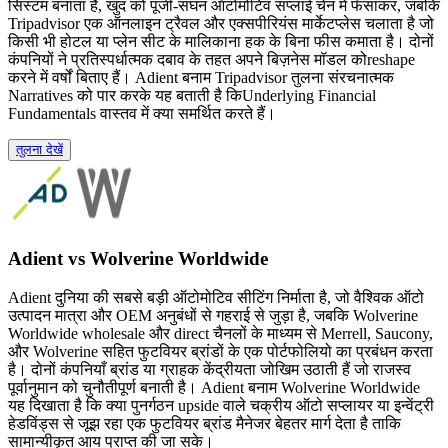
सिस्टम बनाता है, खुद को पूंजी-सघन ऑटोमोटिव सप्लाई चेन में फँसाकर, जबकि
Tripadvisor एक ऑनलाइन ट्रैवल और एक्सपीरियंस मार्केटप्लेस चलाता है जो
किसी भी होटल या प्लेन सीट के मालिकाना हक के बिना फीस कमाता है। दोनों
कंपनियों ने प्रतिस्पर्धात्मक दबाव के तहत अपने बिज़नेस मॉडल कोreshape
करने में वर्षों बिताए हैं। Adient बनाम Tripadvisor तुलना संरचनात्मक
Narratives को पार करके यह बताती है किUnderlying Financial
Fundamentals वास्तव में क्या समर्थित करते हैं।
तुलना देखें
Adient vs Wolverine Worldwide
Adient दुनिया की सबसे बड़ी ऑटोमोटिव सीटिंग निर्माता है, जो वैश्विक ऑटो
उत्पादन मात्रा और OEM अनुबंधों से गहराई से जुड़ा है, जबकि Wolverine
Worldwide wholesale और direct चैनलों के माध्यम से Merrell, Saucony,
और Wolverine सहित फुटवियर ब्रांडों के एक पोर्टफोलियो का प्रबंधन करता
है। दोनों कंपनियाँ ब्रांड या ग्राहक केंद्रीयता जोखिम उठाती हैं जो राजस्व
पूर्वानुमान को चुनौतीपूर्ण बनाती है। Adient बनाम Wolverine Worldwide
यह दिखाता है कि क्या पुनर्गठन upside वाले चक्रीय ऑटो सप्लायर या इन्वेंट्री
हेडविंड्स से जूझ रहा एक फुटवियर ब्रांड मैनेजर बेहतर मार्ग देता है ताकि
सामान्यीकृत आय प्राप्त की जा सके।