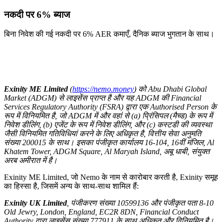
नकदी पर 6% ब्याज
बिना निवेश की गई नकदी पर 6% AER कमाएँ, दैनिक ब्याज भुगतान के साथ।
Exinity ME Limited
(
https://nemo.money
) को Abu Dhabi Global
Market (ADGM) से लाइसेंस प्राप्त है और यह ADGM की Financial
Services Regulatory Authority (FSRA) द्वारा एक Authorised Person के
रूप में विनियमित है, जो ADGM में और वहां से (a) प्रिंसिपल (मैच्ड) के रूप में
निवेश डीलिंग, (b) एजेंट के रूप में निवेश डीलिंग, और (c) कस्टडी की व्यवस्था
जैसी विनियमित गतिविधियां करने के लिए अधिकृत है, वित्तीय सेवा अनुमति
संख्या 200015 के साथ। इसका पंजीकृत कार्यालय 16-104, 16वीं मंजिल, Al
Khatem Tower, ADGM Square, Al Maryah Island, अबू धाबी, संयुक्त
अरब अमीरात में है।
Exinity ME Limited, जो Nemo के नाम से कारोबार करती है, Exinity समूह
का हिस्सा है, जिसमें अन्य के साथ-साथ शामिल हैं:
Exinity UK Limited
, पंजीकरण संख्या 10599136 और पंजीकृत पता 8-10
Old Jewry, London, England, EC2R 8DN, Financial Conduct
Authority द्वारा लाइसेंस संख्या 777911 के साथ अधिकृत और विनियमित है।