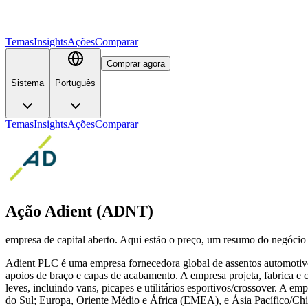
Temas
Insights
Ações
Comparar
Comprar agora
Sistema
Português
Temas
Insights
Ações
Comparar
Ação Adient (ADNT)
empresa de capital aberto. Aqui estão o preço, um resumo do negócio
Adient PLC é uma empresa fornecedora global de assentos automotivo
apoios de braço e capas de acabamento. A empresa projeta, fabrica e
leves, incluindo vans, picapes e utilitários esportivos/crossover. A 
do Sul; Europa, Oriente Médio e África (EMEA), e Ásia Pacífico/Chi