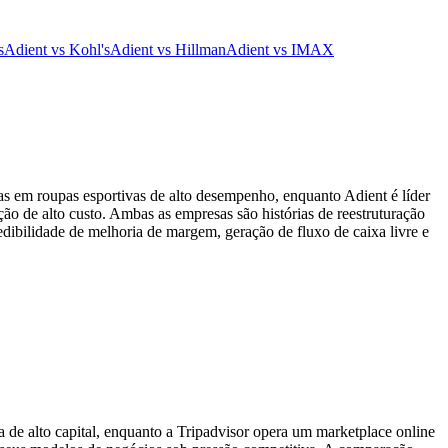
s
Adient vs Kohl's
Adient vs Hillman
Adient vs IMAX
as em roupas esportivas de alto desempenho, enquanto Adient é líder
ão de alto custo. Ambas as empresas são histórias de reestruturação
edibilidade de melhoria de margem, geração de fluxo de caixa livre e
a de alto capital, enquanto a Tripadvisor opera um marketplace online