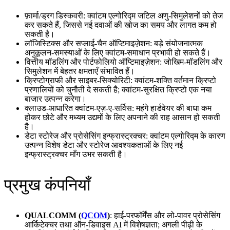
फ़ार्मा/ड्रग डिस्कवरी: क्वांटम एल्गोरिद्म जटिल अणु‑सिमुलेशनों को तेज
कर सकते हैं, जिससे नई दवाओं की खोज का समय और लागत कम हो
सकती है।
लॉजिस्टिक्स और सप्लाई‑चैन ऑप्टिमाइज़ेशन: बड़े संयोजनात्मक
अनुकूलन‑समस्याओं के लिए क्वांटम‑समाधान प्रभावी हो सकते हैं।
वित्तीय मॉडलिंग और पोर्टफोलियो ऑप्टिमाइज़ेशन: जोखिम‑मॉडलिंग और
सिमुलेशन में बेहतर क्षमताएँ संभावित हैं।
क्रिप्टोग्राफी और साइबर‑सिक्योरिटी: क्वांटम‑शक्ति वर्तमान क्रिप्टो
प्रणालियों को चुनौती दे सकती है; क्वांटम‑सुरक्षित क्रिप्टो एक नया
बाजार उत्पन्न करेगा।
क्लाउड‑आधारित क्वांटम‑एज़‑ए‑सर्विस: महंगे हार्डवेयर की बाधा कम
होकर छोटे और मध्यम उद्यमों के लिए अपनाने की राह आसान हो सकती
है।
डेटा स्टोरेज और प्रोसेसिंग इन्फ्रास्ट्रक्चर: क्वांटम एल्गोरिद्म के कारण
उत्पन्न विशेष डेटा और स्टोरेज आवश्यकताओं के लिए नई
इन्फ्रास्ट्रक्चर माँग उभर सकती है।
प्रमुख कंपनियाँ
QUALCOMM (
QCOM
)
: हाई‑परफॉर्मेंस और लो‑पावर प्रोसेसिंग
आर्किटेक्चर तथा ऑन‑डिवाइस AI में विशेषज्ञता; अगली पीढ़ी के