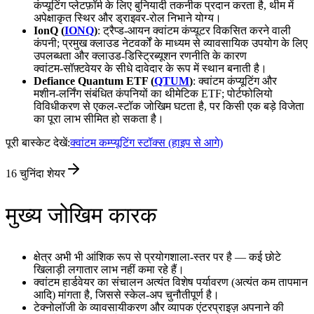
कंप्यूटिंग प्लेटफ़ॉर्म के लिए बुनियादी तकनीक प्रदान करता है, थीम में
अपेक्षाकृत स्थिर और ड्राइवर‑रोल निभाने योग्य।
IonQ (
IONQ
)
: ट्रैप्ड‑आयन क्वांटम कंप्यूटर विकसित करने वाली
कंपनी; प्रमुख क्लाउड नेटवर्कों के माध्यम से व्यावसायिक उपयोग के लिए
उपलब्धता और क्लाउड‑डिस्ट्रिब्यूशन रणनीति के कारण
क्वांटम‑सॉफ़्टवेयर के सीधे दावेदार के रूप में स्थान बनाती है।
Defiance Quantum ETF (
QTUM
)
: क्वांटम कंप्यूटिंग और
मशीन‑लर्निंग संबंधित कंपनियों का थीमेटिक ETF; पोर्टफोलियो
विविधीकरण से एकल‑स्टॉक जोखिम घटता है, पर किसी एक बड़े विजेता
का पूरा लाभ सीमित हो सकता है।
पूरी बास्केट देखें:
क्वांटम कम्प्यूटिंग स्टॉक्स (हाइप से आगे)
16
चुनिंदा शेयर
मुख्य जोखिम कारक
क्षेत्र अभी भी आंशिक रूप से प्रयोगशाला‑स्तर पर है — कई छोटे
खिलाड़ी लगातार लाभ नहीं कमा रहे हैं।
क्वांटम हार्डवेयर का संचालन अत्यंत विशेष पर्यावरण (अत्यंत कम तापमान
आदि) मांगता है, जिससे स्केल‑अप चुनौतीपूर्ण है।
टेक्नोलॉजी के व्यावसायीकरण और व्यापक एंटरप्राइज़ अपनाने की