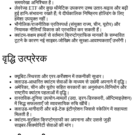
समयरेखा अनिश्चित है।
लेवरेज्ड ETF और कुछ थीमेटिक उपकरण उच्च उतार‑चढ़ाव और बढ़ी
हुई हानि‑संभावना रखते हैं; ये दीर्घकालिक निष्क्रिय होल्डिंग के लिए
हमेशा उपयुक्त नहीं।
भौगोलिक/राजनीतिक प्रतिस्पर्धा (संयुक्त राज्य, चीन, यूरोप) और
नियामक नीतियाँ विकास को प्रभावित कर सकती हैं।
क्वांटम‑सक्षम हमलों से वर्तमान क्रिप्टोग्राफिक मानकों के सम्भावित
टूटने के कारण नई साइबर‑जोखिम और सुरक्षा‑आवश्यकताएँ उभरेंगी।
वृद्धि उत्प्रेरक
क्यूबिट‑स्थिरता और एरर‑कर्रेक्शन में तकनीकी सुधार।
क्लाउड‑आधारित क्वांटम सेवाओं के माध्यम से उद्यमी अपनाने में वृद्धि।
अमेरिका, चीन और यूरोप सहित सरकारों का अनुसंधान‑विनियोग और
राष्ट्रीय क्वांटम पहलाओं में वृद्धि।
वास्तविक‑दुनिया उपयोग‑मामलों (उदा. ड्रग‑डिस्कवरी, ऑप्टिमाइज़ेशन)
में सिद्ध सफलताएँ जो व्यावसायिक रुचि खींचें।
क्लाउड‑भागीदारी और बड़े‑टेक इंटीग्रेशन जिससे स्केलिंग में सहायता
मिलती है।
क्वांटम‑सुरक्षित क्रिप्टोग्राफी का अपनाना और उससे जुड़ी
साइबर‑सिक्योरिटी सेवाओं की मांग।