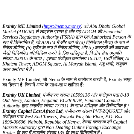
Exinity ME Limited
(
https://nemo.money
) को Abu Dhabi Global
Market (ADGM) से लाइसेंस प्राप्त है और यह ADGM की Financial
Services Regulatory Authority (FSRA) द्वारा एक Authorised Person के
रूप में विनियमित है, जो ADGM में और वहां से (a) प्रिंसिपल (मैच्ड) के रूप में
निवेश डीलिंग, (b) एजेंट के रूप में निवेश डीलिंग, और (c) कस्टडी की व्यवस्था
जैसी विनियमित गतिविधियां करने के लिए अधिकृत है, वित्तीय सेवा अनुमति
संख्या 200015 के साथ। इसका पंजीकृत कार्यालय 16-104, 16वीं मंजिल, Al
Khatem Tower, ADGM Square, Al Maryah Island, अबू धाबी, संयुक्त
अरब अमीरात में है।
Exinity ME Limited, जो Nemo के नाम से कारोबार करती है, Exinity समूह
का हिस्सा है, जिसमें अन्य के साथ-साथ शामिल हैं:
Exinity UK Limited
, पंजीकरण संख्या 10599136 और पंजीकृत पता 8-10
Old Jewry, London, England, EC2R 8DN, Financial Conduct
Authority द्वारा लाइसेंस संख्या 777911 के साथ अधिकृत और विनियमित है।
Exinity Capital East Africa Ltd
, पंजीकरण संख्या PVT-ZQU6JE7 और
पंजीकृत पता West End Towers, Waiyaki Way, 6th Floor, P.O. Box
1896-00606, Nairobi, Republic of Kenya, केन्या गणराज्य की Capital
Markets Authority द्वारा Non-Dealing Online Foreign Exchange
Broker के रूप में लाइसेंस संख्या 135 के साथ विनियमित है।