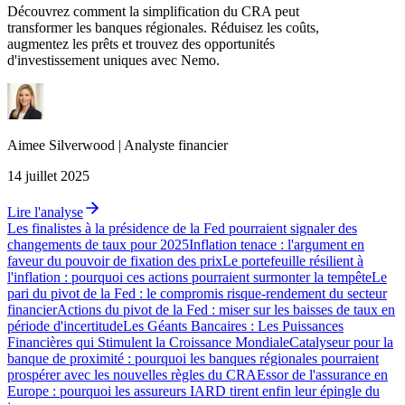
Découvrez comment la simplification du CRA peut
transformer les banques régionales. Réduisez les coûts,
augmentez les prêts et trouvez des opportunités
d'investissement uniques avec Nemo.
Aimee
Silverwood
|
Analyste financier
14 juillet 2025
Lire l'analyse
Les finalistes à la présidence de la Fed pourraient signaler des
changements de taux pour 2025
Inflation tenace : l'argument en
faveur du pouvoir de fixation des prix
Le portefeuille résilient à
l'inflation : pourquoi ces actions pourraient surmonter la tempête
Le
pari du pivot de la Fed : le compromis risque-rendement du secteur
financier
Actions du pivot de la Fed : miser sur les baisses de taux en
période d'incertitude
Les Géants Bancaires : Les Puissances
Financières qui Stimulent la Croissance Mondiale
Catalyseur pour la
banque de proximité : pourquoi les banques régionales pourraient
prospérer avec les nouvelles règles du CRA
Essor de l'assurance en
Europe : pourquoi les assureurs IARD tirent enfin leur épingle du