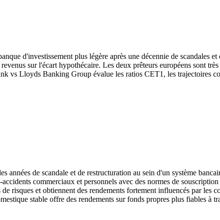
banque d'investissement plus légère après une décennie de scandales et 
revenus sur l'écart hypothécaire. Les deux prêteurs européens sont très s
nk vs Lloyds Banking Group évalue les ratios CET1, les trajectoires coû
es années de scandale et de restructuration au sein d'un système bancai
s-accidents commerciaux et personnels avec des normes de souscription 
ls de risques et obtiennent des rendements fortement influencés par les
stique stable offre des rendements sur fonds propres plus fiables à tra