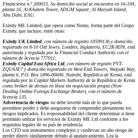
Financieros n.º 200015. Su domicilio social se encuentra en 16-104,
planta 16, Al Khatem Tower, ADGM Square, Al Maryah Island,
Abu Dabi, EAU.
Exinity ME Limited, que opera como Nemo, forma parte del Grupo
Exinity, que incluye, entre otras:
Exinity UK Limited
, con número de registro 10599136 y domicilio
registrado en 8-10 Old Jewry, Londres, Inglaterra, EC2R 8DN, está
autorizada y regulada por la Financial Conduct Authority con el
número de licencia 777911.
Exinity Capital East Africa Ltd
, con número de registro PVT-
ZQU6JE7 y domicilio registrado en West End Towers, Waiyaki Way,
planta 6, P.O. Box 1896-00606, Nairobi, República de Kenia, está
regulada por la Capital Markets Authority de la República de Kenia
como bróker de divisas en línea sin negociación propia (Non-
Dealing Online Foreign Exchange Broker), con el número de
licencia 135.
Advertencia de riesgo:
no debe invertir más de lo que pueda
permitirse perder y debe asegurarse de comprender plenamente los
riesgos implicados. Es responsabilidad del cliente determinar si tiene
permitido utilizar los servicios de Exinity ME Ltd conforme a los
requisitos legales de su país de residencia.
Los CFD son instrumentos complejos y conllevan un alto riesgo de
perder dinero rápidamente debido al apalancamiento. Lea la