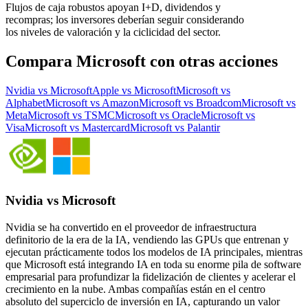
Flujos de caja robustos apoyan I+D, dividendos y
recompras; los inversores deberían seguir considerando
los niveles de valoración y la ciclicidad del sector.
Compara Microsoft con otras acciones
Nvidia vs Microsoft
Apple vs Microsoft
Microsoft vs
Alphabet
Microsoft vs Amazon
Microsoft vs Broadcom
Microsoft vs
Meta
Microsoft vs TSMC
Microsoft vs Oracle
Microsoft vs
Visa
Microsoft vs Mastercard
Microsoft vs Palantir
Nvidia vs Microsoft
Nvidia se ha convertido en el proveedor de infraestructura
definitorio de la era de la IA, vendiendo las GPUs que entrenan y
ejecutan prácticamente todos los modelos de IA principales, mientras
que Microsoft está integrando IA en toda su enorme pila de software
empresarial para profundizar la fidelización de clientes y acelerar el
crecimiento en la nube. Ambas compañías están en el centro
absoluto del superciclo de inversión en IA, capturando un valor