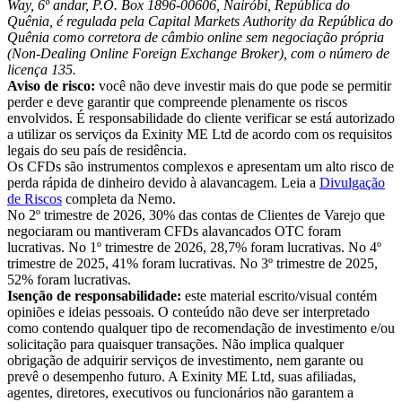
Way, 6º andar, P.O. Box 1896-00606, Nairóbi, República do
Quênia, é regulada pela Capital Markets Authority da República do
Quênia como corretora de câmbio online sem negociação própria
(Non-Dealing Online Foreign Exchange Broker), com o número de
licença 135.
Aviso de risco:
você não deve investir mais do que pode se permitir
perder e deve garantir que compreende plenamente os riscos
envolvidos. É responsabilidade do cliente verificar se está autorizado
a utilizar os serviços da Exinity ME Ltd de acordo com os requisitos
legais do seu país de residência.
Os CFDs são instrumentos complexos e apresentam um alto risco de
perda rápida de dinheiro devido à alavancagem. Leia a
Divulgação
de Riscos
completa da Nemo.
No 2º trimestre de 2026, 30% das contas de Clientes de Varejo que
negociaram ou mantiveram CFDs alavancados OTC foram
lucrativas. No 1º trimestre de 2026, 28,7% foram lucrativas. No 4º
trimestre de 2025, 41% foram lucrativas. No 3º trimestre de 2025,
52% foram lucrativas.
Isenção de responsabilidade:
este material escrito/visual contém
opiniões e ideias pessoais. O conteúdo não deve ser interpretado
como contendo qualquer tipo de recomendação de investimento e/ou
solicitação para quaisquer transações. Não implica qualquer
obrigação de adquirir serviços de investimento, nem garante ou
prevê o desempenho futuro. A Exinity ME Ltd, suas afiliadas,
agentes, diretores, executivos ou funcionários não garantem a