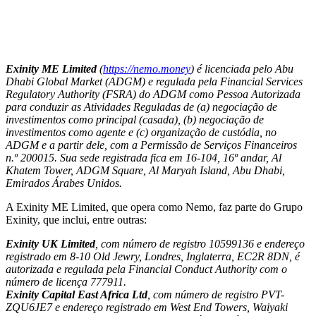
Exinity ME Limited
(
https://nemo.money
) é licenciada pelo Abu
Dhabi Global Market (ADGM) e regulada pela Financial Services
Regulatory Authority (FSRA) do ADGM como Pessoa Autorizada
para conduzir as Atividades Reguladas de (a) negociação de
investimentos como principal (casada), (b) negociação de
investimentos como agente e (c) organização de custódia, no
ADGM e a partir dele, com a Permissão de Serviços Financeiros
n.º 200015. Sua sede registrada fica em 16-104, 16º andar, Al
Khatem Tower, ADGM Square, Al Maryah Island, Abu Dhabi,
Emirados Árabes Unidos.
A Exinity ME Limited, que opera como Nemo, faz parte do Grupo
Exinity, que inclui, entre outras:
Exinity UK Limited
, com número de registro 10599136 e endereço
registrado em 8-10 Old Jewry, Londres, Inglaterra, EC2R 8DN, é
autorizada e regulada pela Financial Conduct Authority com o
número de licença 777911.
Exinity Capital East Africa Ltd
, com número de registro PVT-
ZQU6JE7 e endereço registrado em West End Towers, Waiyaki