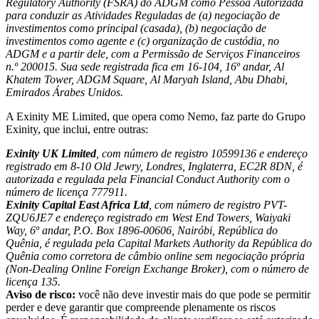
Regulatory Authority (FSRA) do ADGM como Pessoa Autorizada
para conduzir as Atividades Reguladas de (a) negociação de
investimentos como principal (casada), (b) negociação de
investimentos como agente e (c) organização de custódia, no
ADGM e a partir dele, com a Permissão de Serviços Financeiros
n.º 200015. Sua sede registrada fica em 16-104, 16º andar, Al
Khatem Tower, ADGM Square, Al Maryah Island, Abu Dhabi,
Emirados Árabes Unidos.
A Exinity ME Limited, que opera como Nemo, faz parte do Grupo
Exinity, que inclui, entre outras:
Exinity UK Limited
, com número de registro 10599136 e endereço
registrado em 8-10 Old Jewry, Londres, Inglaterra, EC2R 8DN, é
autorizada e regulada pela Financial Conduct Authority com o
número de licença 777911.
Exinity Capital East Africa Ltd
, com número de registro PVT-
ZQU6JE7 e endereço registrado em West End Towers, Waiyaki
Way, 6º andar, P.O. Box 1896-00606, Nairóbi, República do
Quênia, é regulada pela Capital Markets Authority da República do
Quênia como corretora de câmbio online sem negociação própria
(Non-Dealing Online Foreign Exchange Broker), com o número de
licença 135.
Aviso de risco:
você não deve investir mais do que pode se permitir
perder e deve garantir que compreende plenamente os riscos