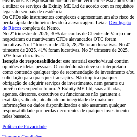
envolvidos. É responsabilidade do cliente verificar se está autorizado
a utilizar os serviços da Exinity ME Ltd de acordo com os requisitos
legais do seu país de residência.
Os CFDs são instrumentos complexos e apresentam um alto risco de
perda rápida de dinheiro devido à alavancagem. Leia a
Divulgação
de Riscos
completa da Nemo.
No 2º trimestre de 2026, 30% das contas de Clientes de Varejo que
negociaram ou mantiveram CFDs alavancados OTC foram
lucrativas. No 1º trimestre de 2026, 28,7% foram lucrativas. No 4º
trimestre de 2025, 41% foram lucrativas. No 3º trimestre de 2025,
52% foram lucrativas.
Isenção de responsabilidade:
este material escrito/visual contém
opiniões e ideias pessoais. O conteúdo não deve ser interpretado
como contendo qualquer tipo de recomendação de investimento e/ou
solicitação para quaisquer transações. Não implica qualquer
obrigação de adquirir serviços de investimento, nem garante ou
prevê o desempenho futuro. A Exinity ME Ltd, suas afiliadas,
agentes, diretores, executivos ou funcionários não garantem a
exatidão, validade, atualidade ou integridade de quaisquer
informações ou dados disponibilizados e não assumem qualquer
responsabilidade por perdas decorrentes de qualquer investimento
neles baseado.
Política de Privacidade
Termos e Condições