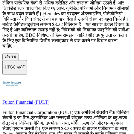
लेकिन पारंपरिक बैंकों से अधिक क्रेडिट और तरलता जोखिम उठाते हैं, और
डिविडेंड स्तर वास्तविक किए गए लाभ, क्रेडिट परिणामों और नियामक सीमाओं
के साथ बदल सकते हैं। Hercules का प्रदर्शन अंडरराइटिंग, पोर्टफोलियो
विविधता और जिन सेक्टरों को वह ऋण देता है उनकी सेहत पर बहुत निर्भर है।
मार्केट कैपिटलाइज़ेशन लगभग $3.22 बिलियन है। यह सारांश केवल शिक्षण के
लिए है और व्यक्तिगत सलाह नहीं है; निवेशकों को नियामक फाइलिंग की समीक्षा
करनी चाहिए, BDC-विशिष्ट जोखिम समझना चाहिए और उपयुक्तता आकलन
के लिए एक विनियमित वित्तीय सलाहकार से बात करने पर विचार करना
चाहिए।
और देखें
HTGC खरीदें
Fulton Financial
(
FULT
)
Fulton Financial Corporation (FULT) एक अमेरिकी क्षेत्रीय बैंक होल्डिंग
कंपनी है जो मिड‑एटलांटिक और उत्तरपूर्वी संयुक्त राज्य अमेरिका के बहु‑राज्य
क्षेत्र में वाणिज्यिक बैंकिंग, उपभोक्ता जमा, मॉर्गेज ऋण देने और धन‑प्रबंधन
सेवाएं प्रदान करती है। एक लगभग $3.23 अरब के बाजार पूंजीकरण के साथ,
Fulton राजस्व नेट इंटरेस्ट आय और शुल्क से कमाती है; इसके परिणाम ऋण