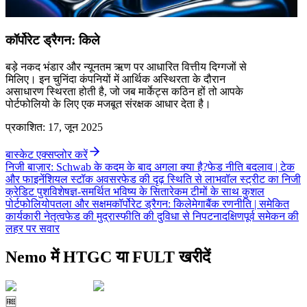
कॉर्पोरेट ड्रैगन: किले
बड़े नकद भंडार और न्यूनतम ऋण पर आधारित वित्तीय दिग्गजों से
मिलिए। इन चुनिंदा कंपनियों में आर्थिक अस्थिरता के दौरान
असाधारण स्थिरता होती है, जो जब मार्केट्स कठिन हों तो आपके
पोर्टफोलियो के लिए एक मजबूत संरक्षक आधार देता है।
प्रकाशित
:
17, जून 2025
बास्केट एक्सप्लोर करें
निजी बाज़ार: Schwab के कदम के बाद अगला क्या है?
फेड नीति बदलाव | टेक
और फाइनेंशियल स्टॉक अवसर
फेड की दृढ़ स्थिति से लाभ
वॉल स्ट्रीट का निजी
क्रेडिट पुश
विशेषज्ञ-समर्थित भविष्य के सितारे
कम टीमों के साथ कुशल
पोर्टफोलियो
पतला और सक्षम
कॉर्पोरेट ड्रैगन: किले
मेगाबैंक रणनीति | समेकित
कार्यकारी नेतृत्व
फेड की मुद्रास्फीति की दुविधा से निपटना
दक्षिणपूर्व समेकन की
लहर पर सवार
Nemo में HTGC या FULT खरीदें
🆓