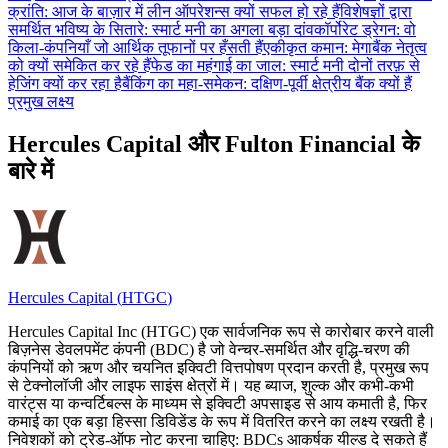
क्रांति: आज के बाज़ार में लीन ऑपरेशन्स क्यों सफल हो रहे हैं
विशेषज्ञों द्वारा
समर्थित भविष्य के सितारे: स्मार्ट मनी का अगला बड़ा दांव
कॉर्पोरेट ड्रेगन: वो
किला-कंपनियाँ जो आर्थिक तूफानों पर हँसती हैं
एकीकृत कमान: मेगाबैंक नेतृत्व
को क्यों समेकित कर रहे हैं
फेड का महंगाई का जाल: स्मार्ट मनी दोनों तरफ़ से
हेजिंग क्यों कर रहा है
बैंकिंग का महा-समेकन: दक्षिण-पूर्वी क्षेत्रीय बैंक क्यों हैं
प्रमुख लक्ष्य
Hercules Capital और Fulton Financial के
बारे में
Hercules Capital
(
HTGC
)
Hercules Capital Inc (HTGC) एक सार्वजनिक रूप से कारोबार करने वाली
बिज़नेस डेवलपमेंट कंपनी (BDC) है जो वेन्चर-समर्थित और वृद्धि-चरण की
कंपनियों को ऋण और चयनित इक्विटी वित्तपोषण प्रदान करती है, प्रमुख रूप
से टेक्नोलॉजी और लाइफ साइंस क्षेत्रों में। यह ब्याज, शुल्क और कभी-कभी
वारंट्स या कन्वर्टिबल्स के माध्यम से इक्विटी अपसाइड से आय कमाती है, फिर
कमाई का एक बड़ा हिस्सा डिविडेंड के रूप में वितरित करने का लक्ष्य रखती है।
निवेशकों को ट्रेड-ऑफ नोट करना चाहिए: BDCs आकर्षक यील्ड दे सकते हैं