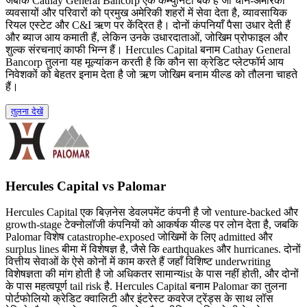
जबकि Cathay General Bancorp एक कम्युनिटी बैंक है जो चीन-अमेरिकी
व्यवसायों और परिवारों को प्रमुख अमेरिकी शहरों में सेवा देता है, व्यावसायिक
रियल एस्टेट और C&I ऋण पर केंद्रित है। दोनों कंपनियाँ पैसा उधार देती हैं
और ब्याज आय कमाती हैं, लेकिन उनके उधारदाताओं, जोखिम प्रोफाइल और
शुल्क संरचनाएं काफी भिन्न हैं। Hercules Capital बनाम Cathay General
Bancorp तुलना यह मूल्यांकन करती है कि कौन सा क्रेडिट प्लेटफॉर्म आय
निवेशकों को बेहतर इनाम देता है जो ऋण जोखिम बनाम यील्ड को तौलना चाहते
हैं।
तुलना देखें
Hercules Capital vs Palomar
Hercules Capital एक बिज़नेस डेवलपमेंट कंपनी है जो venture-backed और
growth-stage टेक्नोलॉजी कंपनियों को आकर्षक यील्ड पर लोन देता है, जबकि
Palomar विशेष catastrophe-exposed जोखिमों के लिए admitted और
surplus lines बीमा में विशेषज्ञ है, जैसे कि earthquakes और hurricanes. दोनों
वित्तीय सेवाओं के ऐसे कोनों में काम करते हैं जहाँ विशिष्ट underwriting
विशेषज्ञता की मांग होती है जो अधिकतर सामान्यist के पास नहीं होती, और दोनों
के पास महत्वपूर्ण tail risk है. Hercules Capital बनाम Palomar का तुलना
पोर्टफोलियो क्रेडिट क्वालिटी और इंटरेस्ट कवरेज ट्रेंड्स के साथ लॉस