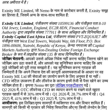
अरब अमीरात में है।
Exinity ME Limited, जो Nemo के नाम से कारोबार करती है, Exinity समूह
का हिस्सा है, जिसमें अन्य के साथ-साथ शामिल हैं:
Exinity UK Limited
, पंजीकरण संख्या 10599136 और पंजीकृत पता 8-10
Old Jewry, London, England, EC2R 8DN, Financial Conduct
Authority द्वारा लाइसेंस संख्या 777911 के साथ अधिकृत और विनियमित है।
Exinity Capital East Africa Ltd
, पंजीकरण संख्या PVT-ZQU6JE7 और
पंजीकृत पता West End Towers, Waiyaki Way, 6th Floor, P.O. Box
1896-00606, Nairobi, Republic of Kenya, केन्या गणराज्य की Capital
Markets Authority द्वारा Non-Dealing Online Foreign Exchange
Broker के रूप में लाइसेंस संख्या 135 के साथ विनियमित है।
जोखिम चेतावनी:
आपको उससे अधिक निवेश नहीं करना चाहिए जितना खोने का
जोखिम आप उठा सकते हैं, और आपको यह सुनिश्चित करना चाहिए कि आप
जुड़े जोखिमों को पूरी तरह समझते हैं। यह सुनिश्चित करना ग्राहक की
जिम्मेदारी है कि अपने निवास देश की कानूनी आवश्यकताओं के आधार पर वह
Exinity ME Ltd की सेवाओं का उपयोग करने के लिए अनुमत है या नहीं।
CFD जटिल उपकरण हैं और लीवरेज के कारण इनमें तेजी से पैसा खोने का उच्च
जोखिम होता है। कृपया Nemo का पूरा
जोखिम प्रकटीकरण
पढ़ें।
Q2 2026 में, OTC लीवरेज्ड CFD का व्यापार करने या रखने वाले खुदरा
ग्राहक खातों में से 30% लाभ में रहे। Q1 2026 में, 28.7% लाभ में रहे। Q4
2025 में, 41% लाभ में रहे। Q3 2025 में, 52% लाभ में रहे।
अस्वीकरण:
इस लिखित/दृश्य सामग्री में व्यक्तिगत राय और विचार शामिल हैं।
सामग्री को किसी भी प्रकार की निवेश सिफारिश और/या किसी लेनदेन के लिए