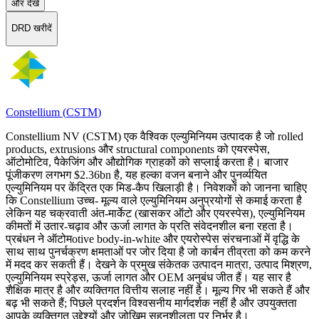
और देखें
DRD खरीदें
Constellium
(
CSTM
)
Constellium NV (CSTM) एक वैश्विक एल्युमिनियम उत्पादक है जो rolled
products, extrusions और structural components को एयरस्पेस,
ऑटोमोटिव, पैकेजिंग और औद्योगिक ग्राहकों को सप्लाई करता है। बाजार
पूंजीकरण लगभग $2.36bn है, यह हल्का वजन बनाने और पुनर्व्ययित
एल्युमिनियम पर केंद्रित एक मिड‑कैप खिलाड़ी है। निवेशकों को जानना चाहिए
कि Constellium उच्च- मूल्य वाले एल्युमिनियम अनुप्रयोगों से कमाई करता है
लेकिन यह चक्रवाती अंत-मार्केट (खासकर ऑटो और एयरस्पेस), एल्युमिनियम
कीमतों में उतार-चढ़ाव और ऊर्जा लागत के प्रति संवेदनशील बना रहता है।
प्रबंधन ने ऑटोमotive body‑in‑white और एयरोस्पेस संरचनाओं में वृद्धि के
साथ साथ पुनर्चक्रण क्षमताओं पर जोर दिया है जो कार्बन तीव्रता को कम करने
में मदद कर सकती हैं। देखने के प्रमुख संकेतक उत्पादन मात्रा, उत्पाद मिश्रण,
एल्युमिनियम स्प्रेड्स, ऊर्जा लागत और OEM अनुबंध जीत हैं। यह सार है
शैक्षिक मात्र है और व्यक्तिगत वित्तीय सलाह नहीं है। मूल्य गिर भी सकते हैं और
बढ़ भी सकते हैं; पिछले प्रदर्शन विश्वसनीय मार्गदर्शक नहीं है और उपयुक्तता
आपके व्यक्तिगत उद्देश्यों और जोखिम सहनशीलता पर निर्भर है।