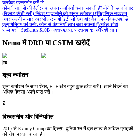
बास्केट एक्सप्लोर करें
कीमती धातुओं की रैली: क्या खनन कंपनियाँ चमक सकती हैं?
सोने के खाननिगार
(रिकॉर्ड ऊँची रैली) निवेश गाइड
सोने की खनन स्टॉक्स | ऐतिहासिक उच्चतम
अवसर
रूसी बाजार एक्सपोज़र: कमोडिटी जोखिम और वैकल्पिक विकल्प
फोर्ड
एल्युमिनियम की कमी: कौन से कंपनियाँ लाभ उठा सकती हैं?
घरेलू ऑटो
सप्लायर्स | Stellantis $10B अवसर
यू.एस. संरक्षणवाद: अमेरिकी लाभ
Nemo में DRD या CSTM खरीदें
🆓
शून्य कमीशन
शून्य कमीशन के साथ शेयर, ETF और बहुत कुछ ट्रेड करें। अपने रिटर्न का
अधिक हिस्सा अपने पास रखें।
🔒
विश्वसनीय और विनियमित
2015 से Exinity Group का हिस्सा, दुनिया भर में दस लाख से अधिक ग्राहकों
को सेवा प्रदान करता है।