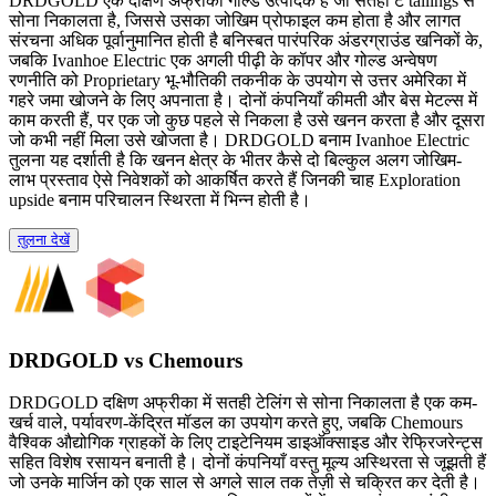
DRDGOLD एक दक्षिण अफ्रीकी गोल्ड उत्पादक है जो सतही ट tailings से
सोना निकालता है, जिससे उसका जोखिम प्रोफाइल कम होता है और लागत
संरचना अधिक पूर्वानुमानित होती है बनिस्बत पारंपरिक अंडरग्राउंड खनिकों के,
जबकि Ivanhoe Electric एक अगली पीढ़ी के कॉपर और गोल्ड अन्वेषण
रणनीति को Proprietary भू-भौतिकी तकनीक के उपयोग से उत्तर अमेरिका में
गहरे जमा खोजने के लिए अपनाता है। दोनों कंपनियाँ कीमती और बेस मेटल्स में
काम करती हैं, पर एक जो कुछ पहले से निकला है उसे खनन करता है और दूसरा
जो कभी नहीं मिला उसे खोजता है। DRDGOLD बनाम Ivanhoe Electric
तुलना यह दर्शाती है कि खनन क्षेत्र के भीतर कैसे दो बिल्कुल अलग जोखिम-
लाभ प्रस्ताव ऐसे निवेशकों को आकर्षित करते हैं जिनकी चाह Exploration
upside बनाम परिचालन स्थिरता में भिन्न होती है।
तुलना देखें
DRDGOLD vs Chemours
DRDGOLD दक्षिण अफ्रीका में सतही टेलिंग से सोना निकालता है एक कम-
खर्च वाले, पर्यावरण-केंद्रित मॉडल का उपयोग करते हुए, जबकि Chemours
वैश्विक औद्योगिक ग्राहकों के लिए टाइटेनियम डाइऑक्साइड और रेफ्रिजरेन्ट्स
सहित विशेष रसायन बनाती है। दोनों कंपनियाँ वस्तु मूल्य अस्थिरता से जूझती हैं
जो उनके मार्जिन को एक साल से अगले साल तक तेज़ी से चक्रित कर देती है।