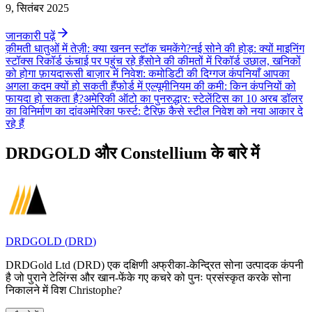
9, सितंबर 2025
जानकारी पढ़ें
क़ीमती धातुओं में तेज़ी: क्या खनन स्टॉक चमकेंगे?
नई सोने की होड़: क्यों माइनिंग
स्टॉक्स रिकॉर्ड ऊंचाई पर पहुंच रहे हैं
सोने की कीमतों में रिकॉर्ड उछाल, खनिकों
को होगा फ़ायदा
रूसी बाज़ार में निवेश: कमोडिटी की दिग्गज कंपनियाँ आपका
अगला कदम क्यों हो सकती हैं
फोर्ड में एल्यूमीनियम की कमी: किन कंपनियों को
फायदा हो सकता है?
अमेरिकी ऑटो का पुनरुद्धार: स्टेलेंटिस का 10 अरब डॉलर
का विनिर्माण का दांव
अमेरिका फर्स्ट: टैरिफ़ कैसे स्टील निवेश को नया आकार दे
रहे हैं
DRDGOLD और Constellium के बारे में
DRDGOLD
(
DRD
)
DRDGold Ltd (DRD) एक दक्षिणी अफ्रीका-केन्द्रित सोना उत्पादक कंपनी
है जो पुराने टेलिंग्स और खान-फेंके गए कचरे को पुनः प्रसंस्कृत करके सोना
निकालने में विश Christophe?