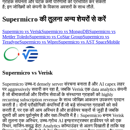
ग्राहक सघनता और घटक कमी परिणामों को प्रभावित कर सकती
है; इन जोखिमों को कंपनी के विकास अवसरों के साथ तौलें.
Supermicro की तुलना अन्य शेयरों से करें
Supermicro vs Verisk
Supermicro vs MongoDB
Supermicro vs
Mettler Toledo
Supermicro vs CoStar Group
Supermicro vs
Teradyne
Supermicro vs Wipro
Supermicro vs AST SpaceMobile
Supermicro vs Verisk
Supermicro उच्च-द densely server संरचना बनाता है और AI capex लहर
पर aggressively सवारी कर रहा है, जबकि Verisk एक data analytics कंपनी
है जो बीमाकर्ताओं और वित्तीय सेवाओं के संस्थागत ग्राहकों को highly
recurring subscription revenue के साथ जोखिम आकलन उपकरण प्रदान
करती है। दोनों प्रौद्योगिकी कंपनियाँ हैं जो बड़े संस्थागत ग्राहकों को सर्व
करती हैं, पर एक की आय अस्थिर है और हार्डवेयर चक्रों से जुड़ी है जबकि
दूसरी की आय पूर्वानुमेय है और रक्षा-स्थिति में है। Supermicro बनाम Verisk
की तुलना एक अस्थिर, उच्च-ग्रोथ AI इन्फ्रास्ट्रक्चर हार्डवेयर प्ले को एक
स्थिर, मार्जिन-समृद्ध डेटा Analytics कॉम्पाउंडर से अलग दिखाती है ताकि यह