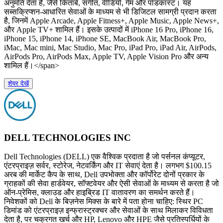
अनुमति देता है, जैसे किताबें, संगीत, वीडियो, गेम और पॉडकास्ट। यह
सब्सक्रिप्शन-आधारित सेवाओं के माध्यम से भी डिजिटल सामग्री प्रदान करता
है, जिनमें Apple Arcade, Apple Fitness+, Apple Music, Apple News+,
और Apple TV+ शामिल हैं। इसके उत्पादों में iPhone 16 Pro, iPhone 16,
iPhone 15, iPhone 14, iPhone SE, MacBook Air, MacBook Pro,
iMac, Mac mini, Mac Studio, Mac Pro, iPad Pro, iPad Air, AirPods,
AirPods Pro, AirPods Max, Apple TV, Apple Vision Pro और अन्य
शामिल हैं।</span>
शेयर देखें
DELL TECHNOLOGIES INC
Dell Technologies (DELL) एक वैश्विक प्रदाता है जो पर्सनल कंप्यूटर,
एंटरप्राइज़ सर्वर, स्टोरेज, नेटवर्किंग और IT सेवाएं देता है। लगभग $100.15
अरब की मार्केट कैप के साथ, Dell उपभोक्ता और कॉर्पोरेट दोनों प्रकार के
ग्राहकों की सेवा हार्डवेयर, सॉफ्टवेयर और ऐसी सेवाओं के माध्यम से करता है जो
ऑन-प्रेमिस, क्लाउड और हाइब्रिड IT वातावरण का समर्थन करते हैं।
निवेशकों को Dell के बिज़नेस मिक्स के बारे में पता होना चाहिए: स्थिर PC
डिमांड को एंटरप्राइज़ इन्फ्रास्ट्रक्चर और सेवाओं के साथ मिलाकर विविधता
देता है, पर चक्रगत खर्च और HP, Lenovo और HPE जैसे प्रतिस्पर्धियों के