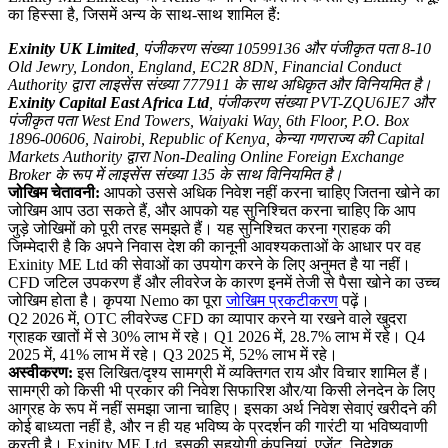
का हिस्सा है, जिसमें अन्य के साथ-साथ शामिल हैं:
Exinity UK Limited
, पंजीकरण संख्या 10599136 और पंजीकृत पता 8-10
Old Jewry, London, England, EC2R 8DN, Financial Conduct
Authority द्वारा लाइसेंस संख्या 777911 के साथ अधिकृत और विनियमित है।
Exinity Capital East Africa Ltd
, पंजीकरण संख्या PVT-ZQU6JE7 और
पंजीकृत पता West End Towers, Waiyaki Way, 6th Floor, P.O. Box
1896-00606, Nairobi, Republic of Kenya, केन्या गणराज्य की Capital
Markets Authority द्वारा Non-Dealing Online Foreign Exchange
Broker के रूप में लाइसेंस संख्या 135 के साथ विनियमित है।
जोखिम चेतावनी:
आपको उससे अधिक निवेश नहीं करना चाहिए जितना खोने का
जोखिम आप उठा सकते हैं, और आपको यह सुनिश्चित करना चाहिए कि आप
जुड़े जोखिमों को पूरी तरह समझते हैं। यह सुनिश्चित करना ग्राहक की
जिम्मेदारी है कि अपने निवास देश की कानूनी आवश्यकताओं के आधार पर वह
Exinity ME Ltd की सेवाओं का उपयोग करने के लिए अनुमत है या नहीं।
CFD जटिल उपकरण हैं और लीवरेज के कारण इनमें तेजी से पैसा खोने का उच्च
जोखिम होता है। कृपया Nemo का पूरा
जोखिम प्रकटीकरण
पढ़ें।
Q2 2026 में, OTC लीवरेज्ड CFD का व्यापार करने या रखने वाले खुदरा
ग्राहक खातों में से 30% लाभ में रहे। Q1 2026 में, 28.7% लाभ में रहे। Q4
2025 में, 41% लाभ में रहे। Q3 2025 में, 52% लाभ में रहे।
अस्वीकरण:
इस लिखित/दृश्य सामग्री में व्यक्तिगत राय और विचार शामिल हैं।
सामग्री को किसी भी प्रकार की निवेश सिफारिश और/या किसी लेनदेन के लिए
आग्रह के रूप में नहीं समझा जाना चाहिए। इसका अर्थ निवेश सेवाएं खरीदने की
कोई बाध्यता नहीं है, और न ही यह भविष्य के प्रदर्शन की गारंटी या भविष्यवाणी
करती है। Exinity ME Ltd, इसकी सहयोगी कंपनियां, एजेंट, निदेशक,