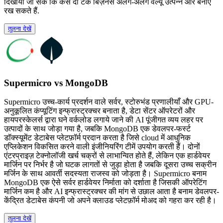
दिखाया जा सके कि कैसे दो टेक बिज़नस अलग-अलग वैल्यू उत्पन्न और बनाए
रख सकते हैं.
तुलना देखें
Supermicro vs MongoDB
Supermicro उच्च-कार्य प्रदर्शन वाले सर्वर, स्टोरुभंड प्रणालीयाँ और GPU-
अनुकूलित कंप्यूटिंग इन्फ्रास्ट्रक्चर बनाता है, डेटा सेंटर ऑपरेटरों और
हायपरस्केलर्स द्वारा घने वर्कलोड लगाये जाने की AI पूंजीगत व्यय लहर पर
उत्पादों के साथ जोड़ा गया है, जबकि MongoDB एक डेवलपर-फर्स्ट
डॉक्स्यूमेंट डेटाबेस प्लेटफ़ॉर्म प्रदान करता है जिसे cloud में आधुनिक
एप्लिकेशन विकसित करने वाली इंजीनियरिंग टीमें उपयोग करती हैं। दोनों
एंटरप्राइज़ टेक्नोलॉजी खर्च चक्रों से लाभान्वित होते हैं, लेकिन एक हार्डवेयर
मार्जिन पर निर्भर है जो घटक लागतों से जुड़ा होता है जबकि दूसरा उच्च सक्रीन
मर्जिन के साथ आवर्ती सदस्यता राजस्व को जोड़ता है। Supermicro बनाम
MongoDB एक ऐसे सर्वर हार्डवेयर निर्माता को दर्शाता है जिसकी ऑपरेटिंग
मार्जिन कम है और AI इन्फ्रास्ट्रक्चर की मांग से उछाल आता है बनाम डेवलपर-
केंद्रित डेटाबेस कंपनी जो अपने क्लाउड प्लेटफ़ॉर्म मोअद को गहरा कर रही है।
तुलना देखें