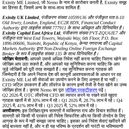
Exinity ME Limited, जो Nemo के नाम से कारोबार करती है, Exinity समूह
का हिस्सा है, जिसमें अन्य के साथ-साथ शामिल हैं:
Exinity UK Limited
, पंजीकरण संख्या 10599136 और पंजीकृत पता 8-10
Old Jewry, London, England, EC2R 8DN, Financial Conduct
Authority द्वारा लाइसेंस संख्या 777911 के साथ अधिकृत और विनियमित है।
Exinity Capital East Africa Ltd
, पंजीकरण संख्या PVT-ZQU6JE7 और
पंजीकृत पता West End Towers, Waiyaki Way, 6th Floor, P.O. Box
1896-00606, Nairobi, Republic of Kenya, केन्या गणराज्य की Capital
Markets Authority द्वारा Non-Dealing Online Foreign Exchange
Broker के रूप में लाइसेंस संख्या 135 के साथ विनियमित है।
जोखिम चेतावनी:
आपको उससे अधिक निवेश नहीं करना चाहिए जितना खोने का
जोखिम आप उठा सकते हैं, और आपको यह सुनिश्चित करना चाहिए कि आप
जुड़े जोखिमों को पूरी तरह समझते हैं। यह सुनिश्चित करना ग्राहक की
जिम्मेदारी है कि अपने निवास देश की कानूनी आवश्यकताओं के आधार पर वह
Exinity ME Ltd की सेवाओं का उपयोग करने के लिए अनुमत है या नहीं।
CFD जटिल उपकरण हैं और लीवरेज के कारण इनमें तेजी से पैसा खोने का उच्च
जोखिम होता है। कृपया Nemo का पूरा
जोखिम प्रकटीकरण
पढ़ें।
Q2 2026 में, OTC लीवरेज्ड CFD का व्यापार करने या रखने वाले खुदरा
ग्राहक खातों में से 30% लाभ में रहे। Q1 2026 में, 28.7% लाभ में रहे। Q4
2025 में, 41% लाभ में रहे। Q3 2025 में, 52% लाभ में रहे।
अस्वीकरण:
इस लिखित/दृश्य सामग्री में व्यक्तिगत राय और विचार शामिल हैं।
सामग्री को किसी भी प्रकार की निवेश सिफारिश और/या किसी लेनदेन के लिए
आग्रह के रूप में नहीं समझा जाना चाहिए। इसका अर्थ निवेश सेवाएं खरीदने की
कोई बाध्यता नहीं है, और न ही यह भविष्य के प्रदर्शन की गारंटी या भविष्यवाणी