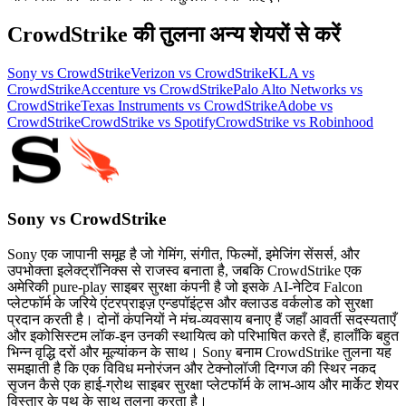
CrowdStrike की तुलना अन्य शेयरों से करें
Sony vs CrowdStrike
Verizon vs CrowdStrike
KLA vs
CrowdStrike
Accenture vs CrowdStrike
Palo Alto Networks vs
CrowdStrike
Texas Instruments vs CrowdStrike
Adobe vs
CrowdStrike
CrowdStrike vs Spotify
CrowdStrike vs Robinhood
Sony vs CrowdStrike
Sony एक जापानी समूह है जो गेमिंग, संगीत, फिल्मों, इमेजिंग सेंसर्स, और
उपभोक्ता इलेक्ट्रॉनिक्स से राजस्व बनाता है, जबकि CrowdStrike एक
अमेरिकी pure-play साइबर सुरक्षा कंपनी है जो इसके AI-नेटिव Falcon
प्लेटफॉर्म के जरिये एंटरप्राइज़ एन्डपॉइंट्स और क्लाउड वर्कलोड को सुरक्षा
प्रदान करती है। दोनों कंपनियों ने मंच-व्यवसाय बनाए हैं जहाँ आवर्ती सदस्यताएँ
और इकोसिस्टम लॉक-इन उनकी स्थायित्व को परिभाषित करते हैं, हालाँकि बहुत
भिन्न वृद्धि दरों और मूल्यांकन के साथ। Sony बनाम CrowdStrike तुलना यह
समझाती है कि एक विविध मनोरंजन और टेक्नोलॉजी दिग्गज की स्थिर नकद
सृजन कैसे एक हाई-ग्रोथ साइबर सुरक्षा प्लेटफॉर्म के लाभ-आय और मार्केट शेयर
विस्तार के पथ के साथ तुलना करता है।