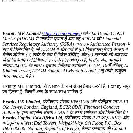
Exinity ME Limited
(
https://nemo.money
) को Abu Dhabi Global
Market (ADGM) से लाइसेंस प्राप्त है और यह ADGM की Financial
Services Regulatory Authority (FSRA) द्वारा एक Authorised Person के
रूप में विनियमित है, जो ADGM में और वहां से (a) प्रिंसिपल (मैच्ड) के रूप में
निवेश डीलिंग, (b) एजेंट के रूप में निवेश डीलिंग, और (c) कस्टडी की व्यवस्था
जैसी विनियमित गतिविधियां करने के लिए अधिकृत है, वित्तीय सेवा अनुमति
संख्या 200015 के साथ। इसका पंजीकृत कार्यालय 16-104, 16वीं मंजिल, Al
Khatem Tower, ADGM Square, Al Maryah Island, अबू धाबी, संयुक्त
अरब अमीरात में है।
Exinity ME Limited, जो Nemo के नाम से कारोबार करती है, Exinity समूह
का हिस्सा है, जिसमें अन्य के साथ-साथ शामिल हैं:
Exinity UK Limited
, पंजीकरण संख्या 10599136 और पंजीकृत पता 8-10
Old Jewry, London, England, EC2R 8DN, Financial Conduct
Authority द्वारा लाइसेंस संख्या 777911 के साथ अधिकृत और विनियमित है।
Exinity Capital East Africa Ltd
, पंजीकरण संख्या PVT-ZQU6JE7 और
पंजीकृत पता West End Towers, Waiyaki Way, 6th Floor, P.O. Box
1896-00606, Nairobi, Republic of Kenya, केन्या गणराज्य की Capital