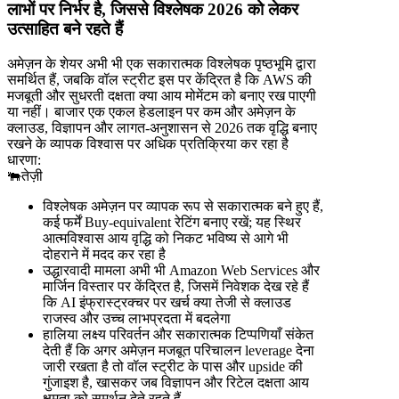
लाभों पर निर्भर है, जिससे विश्लेषक 2026 को लेकर
उत्साहित बने रहते हैं
अमेज़न के शेयर अभी भी एक सकारात्मक विश्लेषक पृष्ठभूमि द्वारा
समर्थित हैं, जबकि वॉल स्ट्रीट इस पर केंद्रित है कि AWS की
मजबूती और सुधरती दक्षता क्या आय मोमेंटम को बनाए रख पाएगी
या नहीं। बाजार एक एकल हेडलाइन पर कम और अमेज़न के
क्लाउड, विज्ञापन और लागत-अनुशासन से 2026 तक वृद्धि बनाए
रखने के व्यापक विश्वास पर अधिक प्रतिक्रिया कर रहा है
धारणा:
🐃
तेज़ी
विश्लेषक अमेज़न पर व्यापक रूप से सकारात्मक बने हुए हैं,
कई फर्में Buy-equivalent रेटिंग बनाए रखें; यह स्थिर
आत्मविश्वास आय वृद्धि को निकट भविष्य से आगे भी
दोहराने में मदद कर रहा है
उद्धारवादी मामला अभी भी Amazon Web Services और
मार्जिन विस्तार पर केंद्रित है, जिसमें निवेशक देख रहे हैं
कि AI इंफ्रास्ट्रक्चर पर खर्च क्या तेजी से क्लाउड
राजस्व और उच्च लाभप्रदता में बदलेगा
हालिया लक्ष्य परिवर्तन और सकारात्मक टिप्पणियाँ संकेत
देती हैं कि अगर अमेज़न मजबूत परिचालन leverage देना
जारी रखता है तो वॉल स्ट्रीट के पास और upside की
गुंजाइश है, खासकर जब विज्ञापन और रिटेल दक्षता आय
क्षमता को समर्थन देते रहते हैं