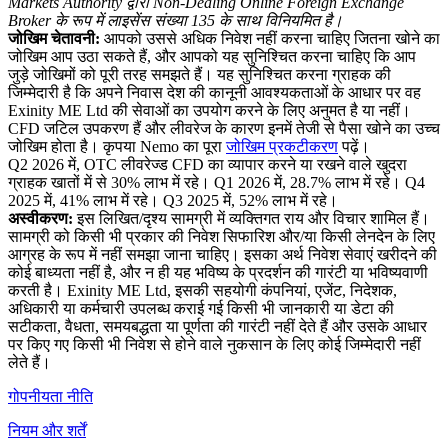
Markets Authority द्वारा Non-Dealing Online Foreign Exchange
Broker के रूप में लाइसेंस संख्या 135 के साथ विनियमित है।
जोखिम चेतावनी:
आपको उससे अधिक निवेश नहीं करना चाहिए जितना खोने का
जोखिम आप उठा सकते हैं, और आपको यह सुनिश्चित करना चाहिए कि आप
जुड़े जोखिमों को पूरी तरह समझते हैं। यह सुनिश्चित करना ग्राहक की
जिम्मेदारी है कि अपने निवास देश की कानूनी आवश्यकताओं के आधार पर वह
Exinity ME Ltd की सेवाओं का उपयोग करने के लिए अनुमत है या नहीं।
CFD जटिल उपकरण हैं और लीवरेज के कारण इनमें तेजी से पैसा खोने का उच्च
जोखिम होता है। कृपया Nemo का पूरा
जोखिम प्रकटीकरण
पढ़ें।
Q2 2026 में, OTC लीवरेज्ड CFD का व्यापार करने या रखने वाले खुदरा
ग्राहक खातों में से 30% लाभ में रहे। Q1 2026 में, 28.7% लाभ में रहे। Q4
2025 में, 41% लाभ में रहे। Q3 2025 में, 52% लाभ में रहे।
अस्वीकरण:
इस लिखित/दृश्य सामग्री में व्यक्तिगत राय और विचार शामिल हैं।
सामग्री को किसी भी प्रकार की निवेश सिफारिश और/या किसी लेनदेन के लिए
आग्रह के रूप में नहीं समझा जाना चाहिए। इसका अर्थ निवेश सेवाएं खरीदने की
कोई बाध्यता नहीं है, और न ही यह भविष्य के प्रदर्शन की गारंटी या भविष्यवाणी
करती है। Exinity ME Ltd, इसकी सहयोगी कंपनियां, एजेंट, निदेशक,
अधिकारी या कर्मचारी उपलब्ध कराई गई किसी भी जानकारी या डेटा की
सटीकता, वैधता, समयबद्धता या पूर्णता की गारंटी नहीं देते हैं और उसके आधार
पर किए गए किसी भी निवेश से होने वाले नुकसान के लिए कोई जिम्मेदारी नहीं
लेते हैं।
गोपनीयता नीति
नियम और शर्तें