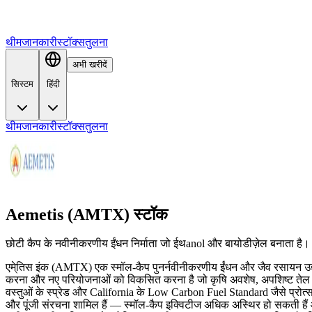
थीम
जानकारी
स्टॉक्स
तुलना
अभी खरीदें
सिस्टम
हिंदी
थीम
जानकारी
स्टॉक्स
तुलना
Aemetis (AMTX) स्टॉक
छोटी कैप के नवीनीकरणीय ईंधन निर्माता जो ईथanol और बायोडीज़ेल बनाता है। यहाँ
एमे्तिस इंक (AMTX) एक स्मॉल-कैप पुनर्नवीनीकरणीय ईंधन और जैव रसायन उद्यो
करना और नए परियोजनाओं को विकसित करना है जो कृषि अवशेष, अपशिष्ट तेल और 
वस्तुओं के स्प्रेड और California के Low Carbon Fuel Standard जैसे प्रोत्सा
और पूंजी संरचना शामिल हैं — स्मॉल-कैप इक्विटीज अधिक अस्थिर हो सकती ह