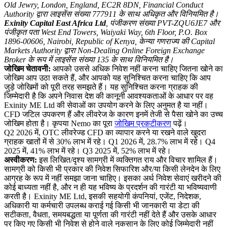
Old Jewry, London, England, EC2R 8DN, Financial Conduct
Authority द्वारा लाइसेंस संख्या 777911 के साथ अधिकृत और विनियमित है।
Exinity Capital East Africa Ltd
, पंजीकरण संख्या PVT-ZQU6JE7 और
पंजीकृत पता West End Towers, Waiyaki Way, 6th Floor, P.O. Box
1896-00606, Nairobi, Republic of Kenya, केन्या गणराज्य की Capital
Markets Authority द्वारा Non-Dealing Online Foreign Exchange
Broker के रूप में लाइसेंस संख्या 135 के साथ विनियमित है।
जोखिम चेतावनी:
आपको उससे अधिक निवेश नहीं करना चाहिए जितना खोने का
जोखिम आप उठा सकते हैं, और आपको यह सुनिश्चित करना चाहिए कि आप
जुड़े जोखिमों को पूरी तरह समझते हैं। यह सुनिश्चित करना ग्राहक की
जिम्मेदारी है कि अपने निवास देश की कानूनी आवश्यकताओं के आधार पर वह
Exinity ME Ltd की सेवाओं का उपयोग करने के लिए अनुमत है या नहीं।
CFD जटिल उपकरण हैं और लीवरेज के कारण इनमें तेजी से पैसा खोने का उच्च
जोखिम होता है। कृपया Nemo का पूरा
जोखिम प्रकटीकरण
पढ़ें।
Q2 2026 में, OTC लीवरेज्ड CFD का व्यापार करने या रखने वाले खुदरा
ग्राहक खातों में से 30% लाभ में रहे। Q1 2026 में, 28.7% लाभ में रहे। Q4
2025 में, 41% लाभ में रहे। Q3 2025 में, 52% लाभ में रहे।
अस्वीकरण:
इस लिखित/दृश्य सामग्री में व्यक्तिगत राय और विचार शामिल हैं।
सामग्री को किसी भी प्रकार की निवेश सिफारिश और/या किसी लेनदेन के लिए
आग्रह के रूप में नहीं समझा जाना चाहिए। इसका अर्थ निवेश सेवाएं खरीदने की
कोई बाध्यता नहीं है, और न ही यह भविष्य के प्रदर्शन की गारंटी या भविष्यवाणी
करती है। Exinity ME Ltd, इसकी सहयोगी कंपनियां, एजेंट, निदेशक,
अधिकारी या कर्मचारी उपलब्ध कराई गई किसी भी जानकारी या डेटा की
सटीकता, वैधता, समयबद्धता या पूर्णता की गारंटी नहीं देते हैं और उसके आधार
पर किए गए किसी भी निवेश से होने वाले नुकसान के लिए कोई जिम्मेदारी नहीं