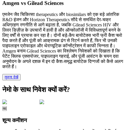
Amgen vs Gilead Sciences
एमजेन जैव चिकित्सा therapeutics और biosimilars को एक बड़े आंतरिक
R&D इंजन और Horizon Therapeutics सौदे से समर्थित देर-चक्र
अधिग्रहण रणनीति से आगे बढ़ाता है, जबकि Gilead Sciences HIV और
लिवर डिज़ीज़ के उपचारों में हावी है और ऑन्कोलॉजी में विविधतापूर्ण बनने के
लिए वर्षों से प्रयास कर रहा है। दोनों बड़े-कैप बायोटेक्स भारी फ्री कैश फ्लो
पैदा करते हैं और पूंजी को आक्रामक ढंग से रिटर्न करते हैं, फिर भी उनकी
पाइपलाइन प्रोफाइल और थेराप्यूटिक कॉन्सेंट्रेशन में काफी भिन्नता है।
Amgen बनाम Gilead Sciences का विश्लेषण निवेशकों को दिखाता है कि
पेटेंट क्लिफ एक्सपोजर, पाइपलाइन गहराई, और पूंजी आवंटन के चयन दवा
अनुमोदन के अगले दशक में इन दो कैश-समृद्ध बायोटेक दिग्गजों को कैसे अलग
करते हैं।
तुलना देखें
नेमो के साथ निवेश क्यों करें?
🆓
शून्य कमीशन