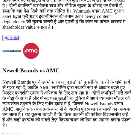
ऋण-गंभीर बैलेंस शीट्स में से एक के जरिए मूवी थियेटर में रोशनी बनाए रखता
है। दोनों कंपनियाँ उपभोक्ता खर्च और भौतिक खुदरा के चौराहे पर बैठती हैं,
हालांकि वहां मेल सिर्फ वहीं तक सीमित है। Winmark बनाम AMC तुलना
asset-light फ्रैंचाइज़ इकनॉमिक्स की बनाम debt-heavy content
dependency की तुलना करती है और पूछती है कि कौन सा मॉडल वास्तव में
shareholder value बनाता है।
तुलना देखें
Newell Brands vs AMC
Newell Brands पुराने उपभोक्ता वस्तु ब्रांडों को पुनर्जीवित करने के धीमे कार्य
से गुजर रहा है, जबकि AMC स्ट्रीमिंग द्वारा स्थायी रूप से आकार बदले हुए
थिएटर प्रदर्शनी उद्योग में अस्तित्व के लिए लड़ रहा है। दोनों कंपनियाँ भारी कर्ज
के बोझ के साथ हैं और पोस्ट-पандемिक दुनिया में अपने व्यवसाय मॉडल को
न्यायसंगत ठहराने के लिए गंभीर दबाव में हैं, जिससे Newell Brands बनाम
AMC आधुनिक संरचनात्मक बाधाओं के अंतर्गत पुनरुत्थान कथाओं का अध्ययन
बन जाता है। यह तुलना बताती है कि किस कहानी की अधिक विश्वसनीय जड़ें
हैं और कहाँ प्रत्येक को सबसे तेज़ क्रियान्वयन जोखिम का सामना करना पड़ता
है।