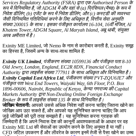
Services Regulatory Authority (FSRA) द्वारा एक Authorised Person के
रूप में विनियमित है, जो ADGM में और वहां से (a) प्रिंसिपल (मैच्ड) के रूप में
निवेश डीलिंग, (b) एजेंट के रूप में निवेश डीलिंग, और (c) कस्टडी की व्यवस्था
जैसी विनियमित गतिविधियां करने के लिए अधिकृत है, वित्तीय सेवा अनुमति
संख्या 200015 के साथ। इसका पंजीकृत कार्यालय 16-104, 16वीं मंजिल, Al
Khatem Tower, ADGM Square, Al Maryah Island, अबू धाबी, संयुक्त
अरब अमीरात में है।
Exinity ME Limited, जो Nemo के नाम से कारोबार करती है, Exinity समूह
का हिस्सा है, जिसमें अन्य के साथ-साथ शामिल हैं:
Exinity UK Limited
, पंजीकरण संख्या 10599136 और पंजीकृत पता 8-10
Old Jewry, London, England, EC2R 8DN, Financial Conduct
Authority द्वारा लाइसेंस संख्या 777911 के साथ अधिकृत और विनियमित है।
Exinity Capital East Africa Ltd
, पंजीकरण संख्या PVT-ZQU6JE7 और
पंजीकृत पता West End Towers, Waiyaki Way, 6th Floor, P.O. Box
1896-00606, Nairobi, Republic of Kenya, केन्या गणराज्य की Capital
Markets Authority द्वारा Non-Dealing Online Foreign Exchange
Broker के रूप में लाइसेंस संख्या 135 के साथ विनियमित है।
जोखिम चेतावनी:
आपको उससे अधिक निवेश नहीं करना चाहिए जितना खोने का
जोखिम आप उठा सकते हैं, और आपको यह सुनिश्चित करना चाहिए कि आप
जुड़े जोखिमों को पूरी तरह समझते हैं। यह सुनिश्चित करना ग्राहक की
जिम्मेदारी है कि अपने निवास देश की कानूनी आवश्यकताओं के आधार पर वह
Exinity ME Ltd की सेवाओं का उपयोग करने के लिए अनुमत है या नहीं।
CFD जटिल उपकरण हैं और लीवरेज के कारण इनमें तेजी से पैसा खोने का उच्च