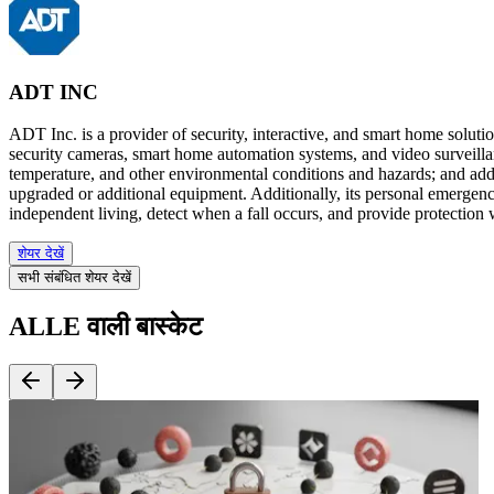
ADT INC
ADT Inc. is a provider of security, interactive, and smart home soluti
security cameras, smart home automation systems, and video surveillan
temperature, and other environmental conditions and hazards; and addre
upgraded or additional equipment. Additionally, its personal emergency
independent living, detect when a fall occurs, and provide protection 
शेयर देखें
सभी संबंधित शेयर देखें
ALLE वाली बास्केट