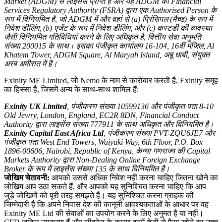
Market (ADGM) से लाइसेंस प्राप्त है और यह ADGM की Financial
Services Regulatory Authority (FSRA) द्वारा एक Authorised Person के
रूप में विनियमित है, जो ADGM में और वहां से (a) प्रिंसिपल (मैच्ड) के रूप में
निवेश डीलिंग, (b) एजेंट के रूप में निवेश डीलिंग, और (c) कस्टडी की व्यवस्था
जैसी विनियमित गतिविधियां करने के लिए अधिकृत है, वित्तीय सेवा अनुमति
संख्या 200015 के साथ। इसका पंजीकृत कार्यालय 16-104, 16वीं मंजिल, Al
Khatem Tower, ADGM Square, Al Maryah Island, अबू धाबी, संयुक्त
अरब अमीरात में है।
Exinity ME Limited, जो Nemo के नाम से कारोबार करती है, Exinity समूह
का हिस्सा है, जिसमें अन्य के साथ-साथ शामिल हैं:
Exinity UK Limited
, पंजीकरण संख्या 10599136 और पंजीकृत पता 8-10
Old Jewry, London, England, EC2R 8DN, Financial Conduct
Authority द्वारा लाइसेंस संख्या 777911 के साथ अधिकृत और विनियमित है।
Exinity Capital East Africa Ltd
, पंजीकरण संख्या PVT-ZQU6JE7 और
पंजीकृत पता West End Towers, Waiyaki Way, 6th Floor, P.O. Box
1896-00606, Nairobi, Republic of Kenya, केन्या गणराज्य की Capital
Markets Authority द्वारा Non-Dealing Online Foreign Exchange
Broker के रूप में लाइसेंस संख्या 135 के साथ विनियमित है।
जोखिम चेतावनी:
आपको उससे अधिक निवेश नहीं करना चाहिए जितना खोने का
जोखिम आप उठा सकते हैं, और आपको यह सुनिश्चित करना चाहिए कि आप
जुड़े जोखिमों को पूरी तरह समझते हैं। यह सुनिश्चित करना ग्राहक की
जिम्मेदारी है कि अपने निवास देश की कानूनी आवश्यकताओं के आधार पर वह
Exinity ME Ltd की सेवाओं का उपयोग करने के लिए अनुमत है या नहीं।