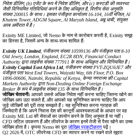
निवेश डीलिंग, (b) एजेंट के रूप में निवेश डीलिंग, और (c) कस्टडी की व्यवस्था
जैसी विनियमित गतिविधियां करने के लिए अधिकृत है, वित्तीय सेवा अनुमति
संख्या 200015 के साथ। इसका पंजीकृत कार्यालय 16-104, 16वीं मंजिल, Al
Khatem Tower, ADGM Square, Al Maryah Island, अबू धाबी, संयुक्त
अरब अमीरात में है।
Exinity ME Limited, जो Nemo के नाम से कारोबार करती है, Exinity समूह
का हिस्सा है, जिसमें अन्य के साथ-साथ शामिल हैं:
Exinity UK Limited
, पंजीकरण संख्या 10599136 और पंजीकृत पता 8-10
Old Jewry, London, England, EC2R 8DN, Financial Conduct
Authority द्वारा लाइसेंस संख्या 777911 के साथ अधिकृत और विनियमित है।
Exinity Capital East Africa Ltd
, पंजीकरण संख्या PVT-ZQU6JE7 और
पंजीकृत पता West End Towers, Waiyaki Way, 6th Floor, P.O. Box
1896-00606, Nairobi, Republic of Kenya, केन्या गणराज्य की Capital
Markets Authority द्वारा Non-Dealing Online Foreign Exchange
Broker के रूप में लाइसेंस संख्या 135 के साथ विनियमित है।
जोखिम चेतावनी:
आपको उससे अधिक निवेश नहीं करना चाहिए जितना खोने का
जोखिम आप उठा सकते हैं, और आपको यह सुनिश्चित करना चाहिए कि आप
जुड़े जोखिमों को पूरी तरह समझते हैं। यह सुनिश्चित करना ग्राहक की
जिम्मेदारी है कि अपने निवास देश की कानूनी आवश्यकताओं के आधार पर वह
Exinity ME Ltd की सेवाओं का उपयोग करने के लिए अनुमत है या नहीं।
CFD जटिल उपकरण हैं और लीवरेज के कारण इनमें तेजी से पैसा खोने का उच्च
जोखिम होता है। कृपया Nemo का पूरा
जोखिम प्रकटीकरण
पढ़ें।
Q2 2026 में, OTC लीवरेज्ड CFD का व्यापार करने या रखने वाले खुदरा