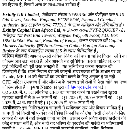
का हिस्सा है, जिसमें अन्य के साथ-साथ शामिल हैं:
Exinity UK Limited
, पंजीकरण संख्या 10599136 और पंजीकृत पता 8-10
Old Jewry, London, England, EC2R 8DN, Financial Conduct
Authority द्वारा लाइसेंस संख्या 777911 के साथ अधिकृत और विनियमित है।
Exinity Capital East Africa Ltd
, पंजीकरण संख्या PVT-ZQU6JE7 और
पंजीकृत पता West End Towers, Waiyaki Way, 6th Floor, P.O. Box
1896-00606, Nairobi, Republic of Kenya, केन्या गणराज्य की Capital
Markets Authority द्वारा Non-Dealing Online Foreign Exchange
Broker के रूप में लाइसेंस संख्या 135 के साथ विनियमित है।
जोखिम चेतावनी:
आपको उससे अधिक निवेश नहीं करना चाहिए जितना खोने का
जोखिम आप उठा सकते हैं, और आपको यह सुनिश्चित करना चाहिए कि आप
जुड़े जोखिमों को पूरी तरह समझते हैं। यह सुनिश्चित करना ग्राहक की
जिम्मेदारी है कि अपने निवास देश की कानूनी आवश्यकताओं के आधार पर वह
Exinity ME Ltd की सेवाओं का उपयोग करने के लिए अनुमत है या नहीं।
CFD जटिल उपकरण हैं और लीवरेज के कारण इनमें तेजी से पैसा खोने का उच्च
जोखिम होता है। कृपया Nemo का पूरा
जोखिम प्रकटीकरण
पढ़ें।
Q2 2026 में, OTC लीवरेज्ड CFD का व्यापार करने या रखने वाले खुदरा
ग्राहक खातों में से 30% लाभ में रहे। Q1 2026 में, 28.7% लाभ में रहे। Q4
2025 में, 41% लाभ में रहे। Q3 2025 में, 52% लाभ में रहे।
अस्वीकरण:
इस लिखित/दृश्य सामग्री में व्यक्तिगत राय और विचार शामिल हैं।
सामग्री को किसी भी प्रकार की निवेश सिफारिश और/या किसी लेनदेन के लिए
आग्रह के रूप में नहीं समझा जाना चाहिए। इसका अर्थ निवेश सेवाएं खरीदने की
कोई बाध्यता नहीं है, और न ही यह भविष्य के प्रदर्शन की गारंटी या भविष्यवाणी
करती है। Exinity ME Ltd, इसकी सहयोगी कंपनियां, एजेंट, निदेशक,