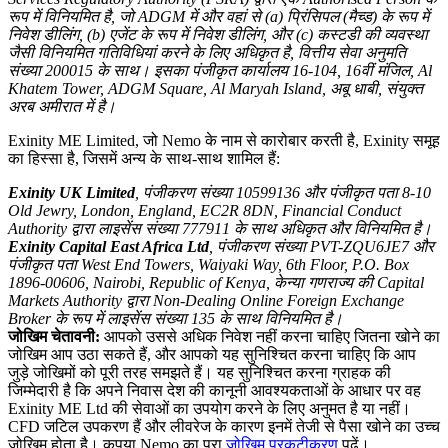
रूप में विनियमित है, जो ADGM में और वहां से (a) प्रिंसिपल (मैच्ड) के रूप में
निवेश डीलिंग, (b) एजेंट के रूप में निवेश डीलिंग, और (c) कस्टडी की व्यवस्था
जैसी विनियमित गतिविधियां करने के लिए अधिकृत है, वित्तीय सेवा अनुमति
संख्या 200015 के साथ। इसका पंजीकृत कार्यालय 16-104, 16वीं मंजिल, Al
Khatem Tower, ADGM Square, Al Maryah Island, अबू धाबी, संयुक्त
अरब अमीरात में है।
Exinity ME Limited, जो Nemo के नाम से कारोबार करती है, Exinity समूह
का हिस्सा है, जिसमें अन्य के साथ-साथ शामिल हैं:
Exinity UK Limited
, पंजीकरण संख्या 10599136 और पंजीकृत पता 8-10
Old Jewry, London, England, EC2R 8DN, Financial Conduct
Authority द्वारा लाइसेंस संख्या 777911 के साथ अधिकृत और विनियमित है।
Exinity Capital East Africa Ltd
, पंजीकरण संख्या PVT-ZQU6JE7 और
पंजीकृत पता West End Towers, Waiyaki Way, 6th Floor, P.O. Box
1896-00606, Nairobi, Republic of Kenya, केन्या गणराज्य की Capital
Markets Authority द्वारा Non-Dealing Online Foreign Exchange
Broker के रूप में लाइसेंस संख्या 135 के साथ विनियमित है।
जोखिम चेतावनी:
आपको उससे अधिक निवेश नहीं करना चाहिए जितना खोने का
जोखिम आप उठा सकते हैं, और आपको यह सुनिश्चित करना चाहिए कि आप
जुड़े जोखिमों को पूरी तरह समझते हैं। यह सुनिश्चित करना ग्राहक की
जिम्मेदारी है कि अपने निवास देश की कानूनी आवश्यकताओं के आधार पर वह
Exinity ME Ltd की सेवाओं का उपयोग करने के लिए अनुमत है या नहीं।
CFD जटिल उपकरण हैं और लीवरेज के कारण इनमें तेजी से पैसा खोने का उच्च
जोखिम होता है। कृपया Nemo का पूरा
जोखिम प्रकटीकरण
पढ़ें।