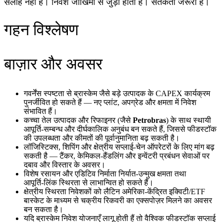
सलाह नहीं है। निवेश जोखिमों से जुड़ा होता है। सतर्कता जरूरी है।
गहन विश्लेषण
बाज़ार और अवसर
गवर्नेंस स्पष्टता से ब्रास्केम जैसे बड़े उत्पादक के CAPEX कार्यक्रम
पुनर्जीवित हो सकते हैं — नए प्लांट, अपग्रेड और क्षमता में निवेश
संभावित हैं।
कच्चा तेल उत्पादक और रिफाइनर (जैसे
Petrobras
) के साथ स्थायी
आपूर्ति‑सम्बन्ध और दीर्घकालिक अनुबंध बन सकते हैं, जिससे फीडस्टॉक
की उपलब्धता और कीमतों की पूर्वानुमानिता बढ़ सकती है।
लॉजिस्टिक्स, शिपिंग और क्षेत्रीय सप्लाई‑चेन ऑपरेटरों के लिए मांग बढ़
सकती है — टैंकर, केमिकल‑हैंडलिंग और इन्वेंटरी प्रबंधन सेवाओं पर
दबाव और विस्तार के अवसर।
विशेष रसायन और एडिटिव निर्माता निर्यात‑उन्मुख क्षमता तथा
आपूर्ति‑लिंक स्थिरता से लाभान्वित हो सकते हैं।
क्षेत्रीय स्थिरता निवेशकों को लैटिन अमेरिका‑केंद्रित इक्विटी/ETF
बास्केट के माध्यम से चक्रीय रिकवरी का एक्सपोज़र मिलने का अवसर
बन सकता है।
यदि ब्रास्केम निवेश योजनाएँ लागू होती हैं तो वैश्विक फीडस्टॉक सप्लाई