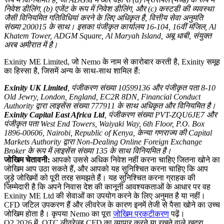
निवेश डीलिंग, (b) एजेंट के रूप में निवेश डीलिंग, और (c) कस्टडी की व्यवस्था
जैसी विनियमित गतिविधियां करने के लिए अधिकृत है, वित्तीय सेवा अनुमति
संख्या 200015 के साथ। इसका पंजीकृत कार्यालय 16-104, 16वीं मंजिल, Al
Khatem Tower, ADGM Square, Al Maryah Island, अबू धाबी, संयुक्त
अरब अमीरात में है।
Exinity ME Limited, जो Nemo के नाम से कारोबार करती है, Exinity समूह
का हिस्सा है, जिसमें अन्य के साथ-साथ शामिल हैं:
Exinity UK Limited
, पंजीकरण संख्या 10599136 और पंजीकृत पता 8-10
Old Jewry, London, England, EC2R 8DN, Financial Conduct
Authority द्वारा लाइसेंस संख्या 777911 के साथ अधिकृत और विनियमित है।
Exinity Capital East Africa Ltd
, पंजीकरण संख्या PVT-ZQU6JE7 और
पंजीकृत पता West End Towers, Waiyaki Way, 6th Floor, P.O. Box
1896-00606, Nairobi, Republic of Kenya, केन्या गणराज्य की Capital
Markets Authority द्वारा Non-Dealing Online Foreign Exchange
Broker के रूप में लाइसेंस संख्या 135 के साथ विनियमित है।
जोखिम चेतावनी:
आपको उससे अधिक निवेश नहीं करना चाहिए जितना खोने का
जोखिम आप उठा सकते हैं, और आपको यह सुनिश्चित करना चाहिए कि आप
जुड़े जोखिमों को पूरी तरह समझते हैं। यह सुनिश्चित करना ग्राहक की
जिम्मेदारी है कि अपने निवास देश की कानूनी आवश्यकताओं के आधार पर वह
Exinity ME Ltd की सेवाओं का उपयोग करने के लिए अनुमत है या नहीं।
CFD जटिल उपकरण हैं और लीवरेज के कारण इनमें तेजी से पैसा खोने का उच्च
जोखिम होता है। कृपया Nemo का पूरा
जोखिम प्रकटीकरण
पढ़ें।
Q2 2026 में, OTC लीवरेज्ड CFD का व्यापार करने या रखने वाले खुदरा