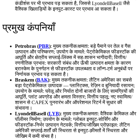
कंडीशंस पर भी प्रभाव पड़ सकता है, जिससे LyondellBasell जैसे
वैश्विक खिलाड़ियों के इनपुट‑कास्ट पर प्रभाव आ सकता है।
प्रमुख कंपनियाँ
Petrobras (
PBR
)
: मुख्य तकनीक/क्षमता: बड़े पैमाने पर तेल व गैस
उत्पादन और परिष्करण; उपयोग के मामले: पेट्रोकेमिकल फीडस्टॉक की
आपूर्ति और क्षेत्रीय सप्लाई‑लिंक्स में सह‑शासन भागीदारी; वित्तीय/
रणनीतिक प्रभाव: सरकारी संबंध और ऊँची उत्पादन क्षमता के कारण
ब्रास्केम के पुनर्गठन से फीडस्टॉक उपलब्धता व लॉन्ग‑टर्म अनुबंधों पर
निर्णायक प्रभाव पड़ सकता है।
Braskem (
BAK
)
: मुख्य तकनीक/क्षमता: लैटिन अमेरिका का सबसे
बड़ा पेट्रोकेमिकल उत्पादक — प्लास्टिक्स, रेज़िन व बुनियादी रसायन;
उपयोग के मामले: घरेलू और निर्यात दोनों बाजारों के लिए सामग्रियों की
आपूर्ति, प्लांट अपग्रेड और क्षमता विस्तार; वित्तीय पहलू: नए स्वामित्व/
शासन से CAPEX पुनरारंभ और ऑपरेशनल रिटर्न में सुधार की
संभावना।
LyondellBasell (
LYB
)
: मुख्य तकनीक/क्षमता: वैश्विक केमिकल और
पॉलीमर निर्माण; उपयोग के मामले: ग्लोबल इनपुट‑सोर्सिंग और
फीडस्टॉक‑निर्भर उत्पादन नेटवर्क; वित्तीय/जोखिम प्रोफ़ाइल: लैटिन
अमेरिकी सप्लाई‑शर्तों की स्थिरता से इनपुट‑क़ीमतों में स्थिरता और
जोखिम में कमी संभव है।