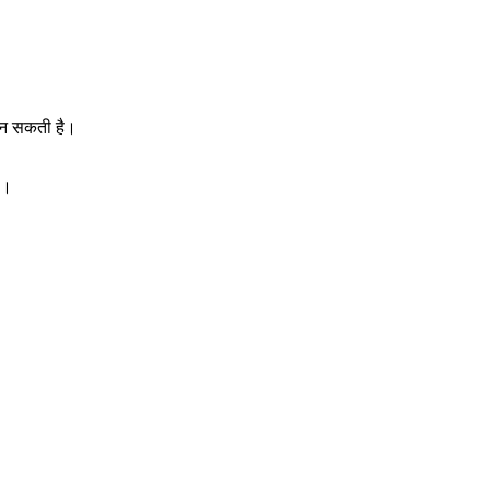
 बन सकती है।
ै।