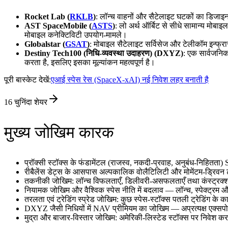
Rocket Lab (
RKLB
)
: लॉन्च वाहनों और सैटेलाइट घटकों का डिजाइन
AST SpaceMobile (
ASTS
)
: लो अर्थ ऑर्बिट से सीधे सामान्य मोबा
मोबाइल कनेक्टिविटी उपयोग‑मामले।
Globalstar (
GSAT
)
: मोबाइल सैटेलाइट सर्विसेज और टेलीकॉम इन्फ्रा
Destiny Tech100 (निधि‑व्यवस्था उदाहरण) (DXYZ)
: एक सार्वजनिक
करता है, इसलिए इसका मूल्यांकन महत्वपूर्ण है।
पूरी बास्केट देखें:
एआई स्पेस रेस (SpaceX-xAI) नई निवेश लहर बनाती है
16
चुनिंदा शेयर
मुख्य जोखिम कारक
प्रॉक्सी स्टॉक्स के फंडामेंटल (राजस्व, नकदी‑प्रवाह, अनुबंध‑निहितता) S
रीबैलेंस डेट्स के आसपास अल्पकालिक वोलैटिलिटी और मोमेंटम‑ड्रिवन ट्
तकनीकी जोखिम: लॉन्च विफलताएँ, डिलीवरी‑असफलताएँ तथा कंस्ट्रक्शन/ड
नियामक जोखिम और वैश्विक स्पेस नीति में बदलाव — लॉन्च, स्पेक्ट्रम और 
तरलता एवं ट्रेडिंग स्प्रेड जोखिम: कुछ स्पेस‑स्टॉक्स पतली ट्रेडिंग के 
DXYZ जैसी निधियों में NAV प्रीमियम का जोखिम — अप्रत्यक्ष एक्सप
मुद्रा और बाजार‑विस्तार जोखिम: अमेरिकी‑लिस्टेड स्टॉक्स पर निवे