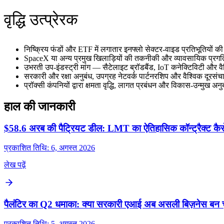
वृद्धि उत्प्रेरक
निष्क्रिय फंडों और ETF में लगातार इनफ्लो सेक्टर‑वाइड प्रतिभूतियों 
SpaceX या अन्य प्रमुख खिलाड़ियों की तकनीकी और व्यावसायिक प्रगति
उभरती उप‑इंडस्ट्री मांग — सैटेलाइट ब्रॉडबैंड, IoT कनेक्टिविटी और
सरकारी और रक्षा अनुबंध, उपग्रह नेटवर्क पार्टनरशिप और वैश्विक दूरसंच
प्रॉक्सी कंपनियों द्वारा क्षमता वृद्धि, लागत प्रबंधन और विकास‑उन्मु
हाल की जानकारी
$58.6 अरब की पैट्रियट डील: LMT का ऐतिहासिक कॉन्ट्रैक्ट कैसे ब
प्रकाशित तिथि: 6, अगस्त 2026
लेख पढ़ें
पैलंटिर का Q2 धमाका: क्या सरकारी एआई अब असली बिज़नेस बन च
प्रकाशित तिथि: 5, अगस्त 2026