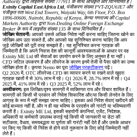
Authority द्वारा लाइसेंस संख्या 777911 के साथ अधिकृत और विनियमित है।
Exinity Capital East Africa Ltd
, पंजीकरण संख्या PVT-ZQU6JE7 और
पंजीकृत पता West End Towers, Waiyaki Way, 6th Floor, P.O. Box
1896-00606, Nairobi, Republic of Kenya, केन्या गणराज्य की Capital
Markets Authority द्वारा Non-Dealing Online Foreign Exchange
Broker के रूप में लाइसेंस संख्या 135 के साथ विनियमित है।
जोखिम चेतावनी:
आपको उससे अधिक निवेश नहीं करना चाहिए जितना खोने का
जोखिम आप उठा सकते हैं, और आपको यह सुनिश्चित करना चाहिए कि आप
जुड़े जोखिमों को पूरी तरह समझते हैं। यह सुनिश्चित करना ग्राहक की
जिम्मेदारी है कि अपने निवास देश की कानूनी आवश्यकताओं के आधार पर वह
Exinity ME Ltd की सेवाओं का उपयोग करने के लिए अनुमत है या नहीं।
CFD जटिल उपकरण हैं और लीवरेज के कारण इनमें तेजी से पैसा खोने का उच्च
जोखिम होता है। कृपया Nemo का पूरा
जोखिम प्रकटीकरण
पढ़ें।
Q2 2026 में, OTC लीवरेज्ड CFD का व्यापार करने या रखने वाले खुदरा
ग्राहक खातों में से 30% लाभ में रहे। Q1 2026 में, 28.7% लाभ में रहे। Q4
2025 में, 41% लाभ में रहे। Q3 2025 में, 52% लाभ में रहे।
अस्वीकरण:
इस लिखित/दृश्य सामग्री में व्यक्तिगत राय और विचार शामिल हैं।
सामग्री को किसी भी प्रकार की निवेश सिफारिश और/या किसी लेनदेन के लिए
आग्रह के रूप में नहीं समझा जाना चाहिए। इसका अर्थ निवेश सेवाएं खरीदने की
कोई बाध्यता नहीं है, और न ही यह भविष्य के प्रदर्शन की गारंटी या भविष्यवाणी
करती है। Exinity ME Ltd, इसकी सहयोगी कंपनियां, एजेंट, निदेशक,
अधिकारी या कर्मचारी उपलब्ध कराई गई किसी भी जानकारी या डेटा की
सटीकता, वैधता, समयबद्धता या पूर्णता की गारंटी नहीं देते हैं और उसके आधार
पर किए गए किसी भी निवेश से होने वाले नुकसान के लिए कोई जिम्मेदारी नहीं
लेते हैं।