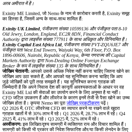
अरब अमीरात में है।
Exinity ME Limited, जो Nemo के नाम से कारोबार करती है, Exinity समूह
का हिस्सा है, जिसमें अन्य के साथ-साथ शामिल हैं:
Exinity UK Limited
, पंजीकरण संख्या 10599136 और पंजीकृत पता 8-10
Old Jewry, London, England, EC2R 8DN, Financial Conduct
Authority द्वारा लाइसेंस संख्या 777911 के साथ अधिकृत और विनियमित है।
Exinity Capital East Africa Ltd
, पंजीकरण संख्या PVT-ZQU6JE7 और
पंजीकृत पता West End Towers, Waiyaki Way, 6th Floor, P.O. Box
1896-00606, Nairobi, Republic of Kenya, केन्या गणराज्य की Capital
Markets Authority द्वारा Non-Dealing Online Foreign Exchange
Broker के रूप में लाइसेंस संख्या 135 के साथ विनियमित है।
जोखिम चेतावनी:
आपको उससे अधिक निवेश नहीं करना चाहिए जितना खोने का
जोखिम आप उठा सकते हैं, और आपको यह सुनिश्चित करना चाहिए कि आप
जुड़े जोखिमों को पूरी तरह समझते हैं। यह सुनिश्चित करना ग्राहक की
जिम्मेदारी है कि अपने निवास देश की कानूनी आवश्यकताओं के आधार पर वह
Exinity ME Ltd की सेवाओं का उपयोग करने के लिए अनुमत है या नहीं।
CFD जटिल उपकरण हैं और लीवरेज के कारण इनमें तेजी से पैसा खोने का उच्च
जोखिम होता है। कृपया Nemo का पूरा
जोखिम प्रकटीकरण
पढ़ें।
Q2 2026 में, OTC लीवरेज्ड CFD का व्यापार करने या रखने वाले खुदरा
ग्राहक खातों में से 30% लाभ में रहे। Q1 2026 में, 28.7% लाभ में रहे। Q4
2025 में, 41% लाभ में रहे। Q3 2025 में, 52% लाभ में रहे।
अस्वीकरण:
इस लिखित/दृश्य सामग्री में व्यक्तिगत राय और विचार शामिल हैं।
सामग्री को किसी भी प्रकार की निवेश सिफारिश और/या किसी लेनदेन के लिए