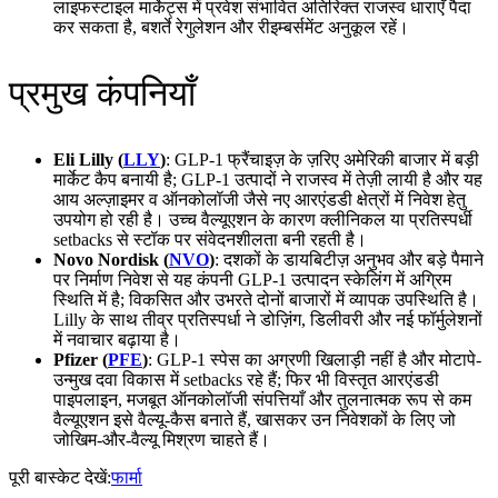
लाइफस्टाइल मार्केट्स में प्रवेश संभावित अतिरिक्त राजस्व धाराएँ पैदा
कर सकता है, बशर्ते रेगुलेशन और रीइम्बर्समेंट अनुकूल रहें।
प्रमुख कंपनियाँ
Eli Lilly (
LLY
)
: GLP-1 फ्रैंचाइज़ के ज़रिए अमेरिकी बाजार में बड़ी
मार्केट कैप बनायी है; GLP-1 उत्पादों ने राजस्व में तेज़ी लायी है और यह
आय अल्ज़ाइमर व ऑनकोलॉजी जैसे नए आरएंडडी क्षेत्रों में निवेश हेतु
उपयोग हो रही है। उच्च वैल्यूएशन के कारण क्लीनिकल या प्रतिस्पर्धी
setbacks से स्टॉक पर संवेदनशीलता बनी रहती है।
Novo Nordisk (
NVO
)
: दशकों के डायबिटीज़ अनुभव और बड़े पैमाने
पर निर्माण निवेश से यह कंपनी GLP-1 उत्पादन स्केलिंग में अग्रिम
स्थिति में है; विकसित और उभरते दोनों बाजारों में व्यापक उपस्थिति है।
Lilly के साथ तीव्र प्रतिस्पर्धा ने डोज़िंग, डिलीवरी और नई फॉर्मुलेशनों
में नवाचार बढ़ाया है।
Pfizer (
PFE
)
: GLP-1 स्पेस का अग्रणी खिलाड़ी नहीं है और मोटापे-
उन्मुख दवा विकास में setbacks रहे हैं; फिर भी विस्तृत आरएंडडी
पाइपलाइन, मजबूत ऑनकोलॉजी संपत्तियाँ और तुलनात्मक रूप से कम
वैल्यूएशन इसे वैल्यू-कैस बनाते हैं, खासकर उन निवेशकों के लिए जो
जोखिम-और-वैल्यू मिश्रण चाहते हैं।
पूरी बास्केट देखें:
फार्मा