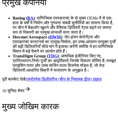
प्रमुख कंपनियाँ
Boeing (
BA
)
: वाणिज्यिक एयरक्राफ्ट के दो मुख्य OEMs में से एक;
हाल के वर्षों में निर्माण और गुणवत्ता संबंधी चुनौतियों का सामना किया है,
पर चीन में बैकलॉग खुलने और वैश्विक डिलिवरी रेट्स बढ़ने पर समग्र
रूप से रिकवरी का प्रमुख लाभार्थी माना जाता है।
Howmet Aerospace (
HWM
)
: जेट-इंजन कंपोनेंट्स और
एयरक्राफ्ट फास्टनर्स का प्रमुख निर्माता; इन उच्च-आयतन प्रयुक्त पुर्जों
की बढ़ी डिलिवरियाँ सीधे मांग में इजाफा करेंगी क्योंकि ये हर वाणिज्यिक
विमान में बड़े पैमाने पर उपयोग होते हैं।
TransDigm Group (
TDG
)
: अत्यधिक इंजीनियर किए गए,
प्रतिस्थापन-निर्भर पुर्जों का आपूर्तिकर्ता जिनके विकल्प सीमित हैं; मजबूत
प्राइसिंग पावर और उच्च मार्जिन वाला बिजनेस मॉडल है, जो तेज़
डिलिवरी-आधारित बिक्री में रूपांतरण के अनुकूल है।
पूरी बास्केट देखें:
एयरोस्पेस डिलीवरीज़ (चीन के नियामक ढील) उछाल
16
चुनिंदा शेयर
मुख्य जोखिम कारक