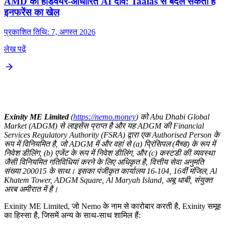
AMD का हार्डवेयर-आधारित AI दांव: Taalas से बदल सकता है
इनफरेंस का खेल
प्रकाशित तिथि: 7, अगस्त 2026
लेख पढ़ें
Exinity ME Limited
(
https://nemo.money
) को Abu Dhabi Global
Market (ADGM) से लाइसेंस प्राप्त है और यह ADGM की Financial
Services Regulatory Authority (FSRA) द्वारा एक Authorised Person के
रूप में विनियमित है, जो ADGM में और वहां से (a) प्रिंसिपल (मैच्ड) के रूप में
निवेश डीलिंग, (b) एजेंट के रूप में निवेश डीलिंग, और (c) कस्टडी की व्यवस्था
जैसी विनियमित गतिविधियां करने के लिए अधिकृत है, वित्तीय सेवा अनुमति
संख्या 200015 के साथ। इसका पंजीकृत कार्यालय 16-104, 16वीं मंजिल, Al
Khatem Tower, ADGM Square, Al Maryah Island, अबू धाबी, संयुक्त
अरब अमीरात में है।
Exinity ME Limited, जो Nemo के नाम से कारोबार करती है, Exinity समूह
का हिस्सा है, जिसमें अन्य के साथ-साथ शामिल हैं: