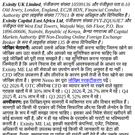
Exinity UK Limited
, पंजीकरण संख्या 10599136 और पंजीकृत पता 8-10
Old Jewry, London, England, EC2R 8DN, Financial Conduct
Authority द्वारा लाइसेंस संख्या 777911 के साथ अधिकृत और विनियमित है।
Exinity Capital East Africa Ltd
, पंजीकरण संख्या PVT-ZQU6JE7 और
पंजीकृत पता West End Towers, Waiyaki Way, 6th Floor, P.O. Box
1896-00606, Nairobi, Republic of Kenya, केन्या गणराज्य की Capital
Markets Authority द्वारा Non-Dealing Online Foreign Exchange
Broker के रूप में लाइसेंस संख्या 135 के साथ विनियमित है।
जोखिम चेतावनी:
आपको उससे अधिक निवेश नहीं करना चाहिए जितना खोने का
जोखिम आप उठा सकते हैं, और आपको यह सुनिश्चित करना चाहिए कि आप
जुड़े जोखिमों को पूरी तरह समझते हैं। यह सुनिश्चित करना ग्राहक की
जिम्मेदारी है कि अपने निवास देश की कानूनी आवश्यकताओं के आधार पर वह
Exinity ME Ltd की सेवाओं का उपयोग करने के लिए अनुमत है या नहीं।
CFD जटिल उपकरण हैं और लीवरेज के कारण इनमें तेजी से पैसा खोने का उच्च
जोखिम होता है। कृपया Nemo का पूरा
जोखिम प्रकटीकरण
पढ़ें।
Q2 2026 में, OTC लीवरेज्ड CFD का व्यापार करने या रखने वाले खुदरा
ग्राहक खातों में से 30% लाभ में रहे। Q1 2026 में, 28.7% लाभ में रहे। Q4
2025 में, 41% लाभ में रहे। Q3 2025 में, 52% लाभ में रहे।
अस्वीकरण:
इस लिखित/दृश्य सामग्री में व्यक्तिगत राय और विचार शामिल हैं।
सामग्री को किसी भी प्रकार की निवेश सिफारिश और/या किसी लेनदेन के लिए
आग्रह के रूप में नहीं समझा जाना चाहिए। इसका अर्थ निवेश सेवाएं खरीदने की
कोई बाध्यता नहीं है, और न ही यह भविष्य के प्रदर्शन की गारंटी या भविष्यवाणी
करती है। Exinity ME Ltd, इसकी सहयोगी कंपनियां, एजेंट, निदेशक,
अधिकारी या कर्मचारी उपलब्ध कराई गई किसी भी जानकारी या डेटा की
सटीकता, वैधता, समयबद्धता या पूर्णता की गारंटी नहीं देते हैं और उसके आधार