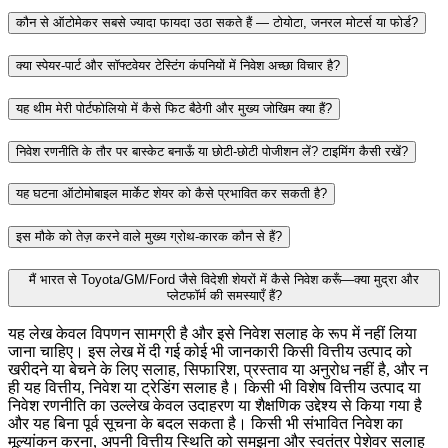
कौन से ऑटोमेकर सबसे ज्यादा फायदा उठा सकते हैं — टोयोटा, जनरल मोटर्स या फोर्ड?
क्या स्पेयर‑पार्ट और सॉफ्टवेयर टेस्टिंग कंपनियों में निवेश अच्छा विचार है?
यह थीम मेरी पोर्टफोलियो में कैसे फिट बैठेगी और मुख्य जोखिम क्या हैं?
निवेश रणनीति के तौर पर बास्केट बनाऊँ या छोटी‑छोटी पोजीशन लें? टाइमिंग कैसी रखें?
यह घटना ऑटोमोबाइल मार्केट शेयर को कैसे प्रभावित कर सकती है?
इस मौके को तेज़ करने वाले मुख्य ग्रोथ‑कारक कौन से हैं?
मैं भारत से Toyota/GM/Ford जैसे विदेशी शेयरों में कैसे निवेश करूँ—क्या मुद्रा और
प्लेटफॉर्म की समस्याएँ हैं?
यह लेख केवल विपणन सामग्री है और इसे निवेश सलाह के रूप में नहीं लिया
जाना चाहिए। इस लेख में दी गई कोई भी जानकारी किसी वित्तीय उत्पाद को
खरीदने या बेचने के लिए सलाह, सिफारिश, प्रस्ताव या अनुरोध नहीं है, और न
ही यह वित्तीय, निवेश या ट्रेडिंग सलाह है। किसी भी विशेष वित्तीय उत्पाद या
निवेश रणनीति का उल्लेख केवल उदाहरण या शैक्षणिक उद्देश्य से किया गया है
और यह बिना पूर्व सूचना के बदल सकता है। किसी भी संभावित निवेश का
मूल्यांकन करना, अपनी वित्तीय स्थिति को समझना और स्वतंत्र पेशेवर सलाह