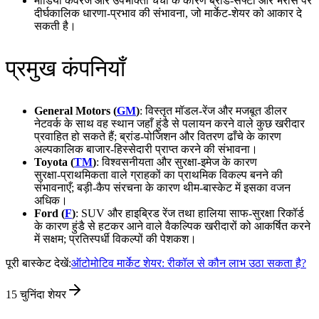
मीडिया कवरेज और उपभोक्ता चर्चा के कारण ब्रांड‑सेफ्टी और भरोसे पर
दीर्घकालिक धारणा‑प्रभाव की संभावना, जो मार्केट‑शेयर को आकार दे
सकती है।
प्रमुख कंपनियाँ
General Motors (
GM
)
: विस्तृत मॉडल‑रेंज और मजबूत डीलर
नेटवर्क के साथ वह स्थान जहाँ हुंडै से पलायन करने वाले कुछ खरीदार
प्रवाहित हो सकते हैं; ब्रांड‑पोजिशन और वितरण ढाँचे के कारण
अल्पकालिक बाजार‑हिस्सेदारी प्राप्त करने की संभावना।
Toyota (
TM
)
: विश्वसनीयता और सुरक्षा‑इमेज के कारण
सुरक्षा‑प्राथमिकता वाले ग्राहकों का प्राथमिक विकल्प बनने की
संभावनाएँ; बड़ी‑कैप संरचना के कारण थीम‑बास्केट में इसका वजन
अधिक।
Ford (
F
)
: SUV और हाइब्रिड रेंज तथा हालिया साफ‑सुरक्षा रिकॉर्ड
के कारण हुंडै से हटकर आने वाले वैकल्पिक खरीदारों को आकर्षित करने
में सक्षम; प्रतिस्पर्धी विकल्पों की पेशकश।
पूरी बास्केट देखें:
ऑटोमोटिव मार्केट शेयर: रीकॉल से कौन लाभ उठा सकता है?
15
चुनिंदा शेयर