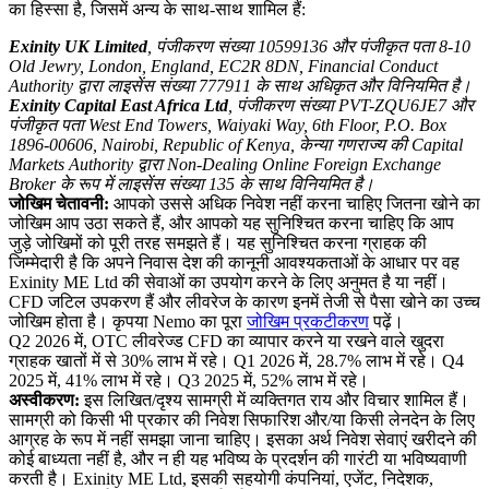
का हिस्सा है, जिसमें अन्य के साथ-साथ शामिल हैं:
Exinity UK Limited
, पंजीकरण संख्या 10599136 और पंजीकृत पता 8-10
Old Jewry, London, England, EC2R 8DN, Financial Conduct
Authority द्वारा लाइसेंस संख्या 777911 के साथ अधिकृत और विनियमित है।
Exinity Capital East Africa Ltd
, पंजीकरण संख्या PVT-ZQU6JE7 और
पंजीकृत पता West End Towers, Waiyaki Way, 6th Floor, P.O. Box
1896-00606, Nairobi, Republic of Kenya, केन्या गणराज्य की Capital
Markets Authority द्वारा Non-Dealing Online Foreign Exchange
Broker के रूप में लाइसेंस संख्या 135 के साथ विनियमित है।
जोखिम चेतावनी:
आपको उससे अधिक निवेश नहीं करना चाहिए जितना खोने का
जोखिम आप उठा सकते हैं, और आपको यह सुनिश्चित करना चाहिए कि आप
जुड़े जोखिमों को पूरी तरह समझते हैं। यह सुनिश्चित करना ग्राहक की
जिम्मेदारी है कि अपने निवास देश की कानूनी आवश्यकताओं के आधार पर वह
Exinity ME Ltd की सेवाओं का उपयोग करने के लिए अनुमत है या नहीं।
CFD जटिल उपकरण हैं और लीवरेज के कारण इनमें तेजी से पैसा खोने का उच्च
जोखिम होता है। कृपया Nemo का पूरा
जोखिम प्रकटीकरण
पढ़ें।
Q2 2026 में, OTC लीवरेज्ड CFD का व्यापार करने या रखने वाले खुदरा
ग्राहक खातों में से 30% लाभ में रहे। Q1 2026 में, 28.7% लाभ में रहे। Q4
2025 में, 41% लाभ में रहे। Q3 2025 में, 52% लाभ में रहे।
अस्वीकरण:
इस लिखित/दृश्य सामग्री में व्यक्तिगत राय और विचार शामिल हैं।
सामग्री को किसी भी प्रकार की निवेश सिफारिश और/या किसी लेनदेन के लिए
आग्रह के रूप में नहीं समझा जाना चाहिए। इसका अर्थ निवेश सेवाएं खरीदने की
कोई बाध्यता नहीं है, और न ही यह भविष्य के प्रदर्शन की गारंटी या भविष्यवाणी
करती है। Exinity ME Ltd, इसकी सहयोगी कंपनियां, एजेंट, निदेशक,