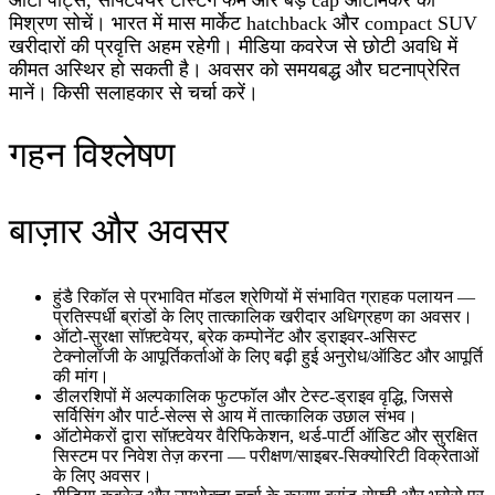
ऑटो पार्ट्स, सॉफ्टवेयर टेस्टिंग फर्म और बड़े cap ऑटोमेकर का
मिश्रण सोचें। भारत में मास मार्केट hatchback और compact SUV
खरीदारों की प्रवृत्ति अहम रहेगी। मीडिया कवरेज से छोटी अवधि में
कीमत अस्थिर हो सकती है। अवसर को समयबद्ध और घटनाप्रेरित
मानें। किसी सलाहकार से चर्चा करें।
गहन विश्लेषण
बाज़ार और अवसर
हुंडै रिकॉल से प्रभावित मॉडल श्रेणियों में संभावित ग्राहक पलायन —
प्रतिस्पर्धी ब्रांडों के लिए तात्कालिक खरीदार अधिग्रहण का अवसर।
ऑटो‑सुरक्षा सॉफ़्टवेयर, ब्रेक कम्पोनेंट और ड्राइवर‑असिस्ट
टेक्नोलॉजी के आपूर्तिकर्ताओं के लिए बढ़ी हुई अनुरोध/ऑडिट और आपूर्ति
की मांग।
डीलरशिपों में अल्पकालिक फुटफॉल और टेस्ट‑ड्राइव वृद्धि, जिससे
सर्विसिंग और पार्ट‑सेल्स से आय में तात्कालिक उछाल संभव।
ऑटोमेकरों द्वारा सॉफ़्टवेयर वैरिफिकेशन, थर्ड‑पार्टी ऑडिट और सुरक्षित
सिस्टम पर निवेश तेज़ करना — परीक्षण/साइबर‑सिक्योरिटी विक्रेताओं
के लिए अवसर।