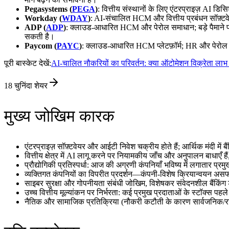
Pegasystems (
PEGA
)
: वित्तीय संस्थानों के लिए एंटरप्राइज़ AI ड
Workday (
WDAY
)
: AI-संचालित HCM और वित्तीय प्रबंधन सॉफ़्टवेयर
ADP (
ADP
)
: क्लाउड-आधारित HCM और पेरोल समाधान; बड़े पैमाने पर
सकती है।
Paycom (
PAYC
)
: क्लाउड-आधारित HCM प्लेटफ़ॉर्म; HR और पेरोल प्रक
पूरी बास्केट देखें:
AI-चालित नौकरियों का परिवर्तन: क्या ऑटोमेशन विक्रेता लाभ 
18
चुनिंदा शेयर
मुख्य जोखिम कारक
एंटरप्राइज़ सॉफ़्टवेयर और आईटी निवेश चक्रीय होते हैं; आर्थिक मंदी में
वित्तीय क्षेत्र में AI लागू करने पर नियामकीय जाँच और अनुपालन बाधाएँ 
प्रौद्योगिकी प्रतिस्पर्धा: आज की अग्रणी कंपनियाँ भविष्य में लगातार प्र
व्यक्तिगत कंपनियों का विपरीत प्रदर्शन—कंपनी-विशेष क्रियान्वयन अ
साइबर सुरक्षा और गोपनीयता संबंधी जोखिम, विशेषकर संवेदनशील बैंकिंग 
उच्च वित्तीय मूल्यांकन पर निर्भरता: कई प्रमुख प्रदाताओं के स्टॉक्स पहले 
नैतिक और सामाजिक प्रतिक्रिया (नौकरी कटौती के कारण सार्वजनिक/र