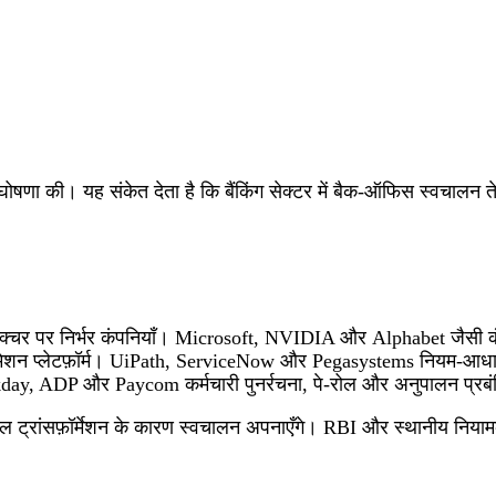
ी घोषणा की। यह संकेत देता है कि बैंकिंग सेक्टर में बैक-ऑफिस स्वचालन 
क्चर पर निर्भर कंपनियाँ। Microsoft, NVIDIA और Alphabet जैसी कंपनिय
न प्लेटफ़ॉर्म। UiPath, ServiceNow और Pegasystems नियम-आधारित कार्य
kday, ADP और Paycom कर्मचारी पुनर्रचना, पे-रोल और अनुपालन प्रबंध
 ट्रांसफ़ॉर्मेशन के कारण स्वचालन अपनाएँगे। RBI और स्थानीय नियामक की स