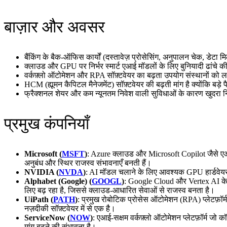
बाज़ार और अवसर
बैंकिंग के बैक-ऑफिस कार्यों (दस्तावेज़ प्रोसेसिंग, अनुपालन चेक, डेटा म
क्लाउड और GPU पर निर्भर स्मार्ट एआई मॉडलों के लिए बुनियादी ढांचे की बढ
वर्कफ़्लो ऑटोमेशन और RPA सॉफ़्टवेयर का बढ़ता उपयोग संस्थानों को लाग
HCM (ह्यूमन कैपिटल मैनेजमेंट) सॉफ़्टवेयर की बढ़ती मांग है क्योंकि बड़े
फ्रैक्शनल शेयर और कम न्यूनतम निवेश वाली सुविधाओं के कारण खुदरा न
प्रमुख कंपनियाँ
Microsoft (
MSFT
)
: Azure क्लाउड और Microsoft Copilot जैसे एआई टू
अनुबंध और स्थिर राजस्व संभावनाएँ बनती हैं।
NVIDIA (
NVDA
)
: AI मॉडल चलाने के लिए आवश्यक GPU हार्डवेयर की 
Alphabet (Google) (
GOOGL
)
: Google Cloud और Vertex AI के मा
लिए बढ़ रहा है, जिससे क्लाउड-आधारित सेवाओं से राजस्व बनता है।
UiPath (
PATH
)
: प्रमुख रोबोटिक प्रोसेस ऑटोमेशन (RPA) प्लेटफ़ॉर
नज़दीकी सॉफ़्टवेयर में से एक है।
ServiceNow (
NOW
)
: एआई-सक्षम वर्कफ़्लो ऑटोमेशन प्लेटफ़ॉर्म जो कॉ
मांग बढ़ने की संभावना है।