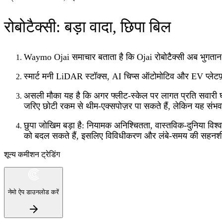
रोबोटैक्सी: बड़ा वादा, छिपा बिल
Waymo Ojai समाचार बताता है कि Ojai रोबोटैक्सी अब भुगतान यात
स्मार्ट मनी LiDAR स्टॉक्स, AI चिप्स ऑटोमोटिव और EV प्लेटफ़ॉर्
असली मौका यह है कि अगर फ्लीट‑स्केल पर लागत प्रति सवारी घ
जरिए छोटी रकम से थीम‑एक्सपोज़र पा सकते हैं, लेकिन यह संभवतः 
छुपा जोखिम बड़ा है: नियामक अनिश्चितता, वास्तविक‑दुनिया व
को बदल सकते हैं, इसलिए विविधीकरण और लंबे‑समय की सहनश
शून्य कमीशन ट्रेडिंग
नेमो ऐप डाउनलोड करें