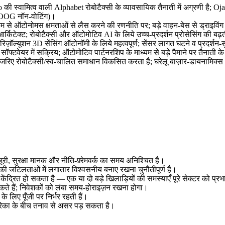
की स्वामित्व वाली Alphabet रोबोटैक्सी के व्यावसायिक तैनाती में अग्रणी है; Oj
OOG नॉन‑वोटिंग)।
ध्यम से ऑटोनोमस क्षमताओं से लैस करने की रणनीति पर; बड़े वाहन‑बेस से ड्राइवि
्किटेक्ट; रोबोटैक्सी और ऑटोमोटिव AI के लिये उच्च‑प्रदर्शन प्रोसेसिंग की बढ़
‑रिज़ॉल्यूशन 3D सेंसिंग ऑटोनॉमी के लिये महत्वपूर्ण; सेंसर लागत घटने व प्रदर्शन‑
्टवेयर में सक्रिय; ऑटोमोटिव पार्टनरशिप के माध्यम से बड़े पैमाने पर तैनाती क
 के जरिए रोबोटैक्सी/स्व‑चालित समाधान विकसित करता है; घरेलू बाज़ार‑डायनामि
ूरी, सुरक्षा मानक और नीति‑फ़्रेमवर्क का समय अनिश्चित है।
 जटिलताओं में लगातार विश्वसनीय बनाए रखना चुनौतीपूर्ण है।
्द केंद्रित हो सकता है — एक या दो बड़े खिलाड़ियों की समस्याएँ पूरे सेक्टर को प
सकते हैं; निवेशकों को लंबा समय‑होराइज़न रखना होगा।
 लिए पूँजी पर निर्भर रहती हैं।
ेरिका के बीच तनाव से असर पड़ सकता है।