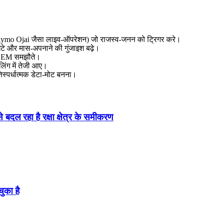
 Waymo Ojai जैसा लाइव‑ऑपरेशन) जो राजस्व‑जनन को ट्रिगर करे।
े और मास‑अपनाने की गुंजाइश बढ़े।
र OEM समझौते।
लिंग में तेजी आए।
तिस्पर्धात्मक डेटा‑मोट बनना।
दल रहा है रक्षा क्षेत्र के समीकरण
ुका है