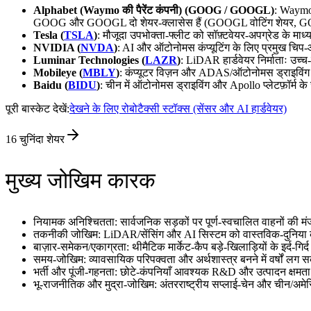
Alphabet (Waymo की पैरेंट कंपनी) (GOOG / GOOGL)
: Waymo 
GOOG और GOOGL दो शेयर‑क्लासेस हैं (GOOGL वोटिंग शेयर, G
Tesla (
TSLA
)
: मौजूदा उपभोक्ता‑फ्लीट को सॉफ़्टवेयर‑अपग्रेड के मा
NVIDIA (
NVDA
)
: AI और ऑटोनोमस कंप्यूटिंग के लिए प्रमुख चिप‑आर
Luminar Technologies (
LAZR
)
: LiDAR हार्डवेयर निर्माताः उच्च
Mobileye (
MBLY
)
: कंप्यूटर विज़न और ADAS/ऑटोनोमस ड्राइविंग सॉफ
Baidu (
BIDU
)
: चीन में ऑटोनोमस ड्राइविंग और Apollo प्लेटफ़ॉर्म
पूरी बास्केट देखें:
देखने के लिए रोबोटैक्सी स्टॉक्स (सेंसर और AI हार्डवेयर)
16
चुनिंदा शेयर
मुख्य जोखिम कारक
नियामक अनिश्चितता: सार्वजनिक सड़कों पर पूर्ण‑स्वचालित वाहनों की मंज
तकनीकी जोखिम: LiDAR/सेंसिंग और AI सिस्टम को वास्तविक‑दुनिया की
बाज़ार‑समेकन/एकाग्रता: थीमैटिक मार्केट‑कैप बड़े‑खिलाड़ियों के इर्द‑गिर
समय‑जोखिम: व्यावसायिक परिपक्वता और अर्थशास्त्र बनने में वर्षों लग 
भर्ती और पूंजी‑गहनता: छोटे‑कंपनियाँ आवश्यक R&D और उत्पादन क्षमता के
भू‑राजनीतिक और मुद्रा‑जोखिम: अंतरराष्ट्रीय सप्लाई‑चेन और चीन/अम