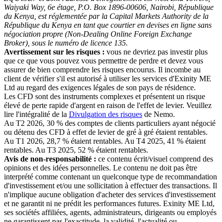
Waiyaki Way, 6e étage, P.O. Box 1896-00606, Nairobi, République
du Kenya, est réglementée par la Capital Markets Authority de la
République du Kenya en tant que courtier en devises en ligne sans
négociation propre (Non-Dealing Online Foreign Exchange
Broker), sous le numéro de licence 135.
Avertissement sur les risques :
vous ne devriez pas investir plus
que ce que vous pouvez vous permettre de perdre et devez vous
assurer de bien comprendre les risques encourus. Il incombe au
client de vérifier s'il est autorisé à utiliser les services d'Exinity ME
Ltd au regard des exigences légales de son pays de résidence.
Les CFD sont des instruments complexes et présentent un risque
élevé de perte rapide d'argent en raison de l'effet de levier. Veuillez
lire l'intégralité de la
Divulgation des risques
de Nemo.
Au T2 2026, 30 % des comptes de clients particuliers ayant négocié
ou détenu des CFD à effet de levier de gré à gré étaient rentables.
Au T1 2026, 28,7 % étaient rentables. Au T4 2025, 41 % étaient
rentables. Au T3 2025, 52 % étaient rentables.
Avis de non-responsabilité :
ce contenu écrit/visuel comprend des
opinions et des idées personnelles. Le contenu ne doit pas être
interprété comme contenant un quelconque type de recommandation
d'investissement et/ou une sollicitation à effectuer des transactions. Il
n'implique aucune obligation d'acheter des services d'investissement
et ne garantit ni ne prédit les performances futures. Exinity ME Ltd,
ses sociétés affiliées, agents, administrateurs, dirigeants ou employés
ne garantissent pas l'exactitude, la validité, l'actualité ou