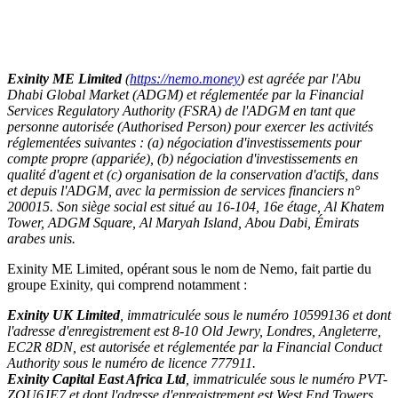
Exinity ME Limited
(
https://nemo.money
) est agréée par l'Abu
Dhabi Global Market (ADGM) et réglementée par la Financial
Services Regulatory Authority (FSRA) de l'ADGM en tant que
personne autorisée (Authorised Person) pour exercer les activités
réglementées suivantes : (a) négociation d'investissements pour
compte propre (appariée), (b) négociation d'investissements en
qualité d'agent et (c) organisation de la conservation d'actifs, dans
et depuis l'ADGM, avec la permission de services financiers n°
200015. Son siège social est situé au 16-104, 16e étage, Al Khatem
Tower, ADGM Square, Al Maryah Island, Abou Dabi, Émirats
arabes unis.
Exinity ME Limited, opérant sous le nom de Nemo, fait partie du
groupe Exinity, qui comprend notamment :
Exinity UK Limited
, immatriculée sous le numéro 10599136 et dont
l'adresse d'enregistrement est 8-10 Old Jewry, Londres, Angleterre,
EC2R 8DN, est autorisée et réglementée par la Financial Conduct
Authority sous le numéro de licence 777911.
Exinity Capital East Africa Ltd
, immatriculée sous le numéro PVT-
ZQU6JE7 et dont l'adresse d'enregistrement est West End Towers,