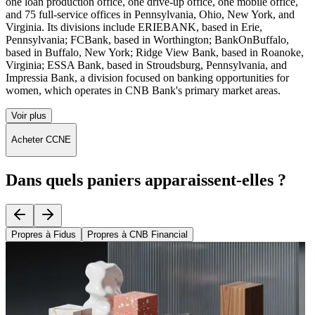
one loan production office, one drive-up office, one mobile office,
and 75 full-service offices in Pennsylvania, Ohio, New York, and
Virginia. Its divisions include ERIEBANK, based in Erie,
Pennsylvania; FCBank, based in Worthington; BankOnBuffalo,
based in Buffalo, New York; Ridge View Bank, based in Roanoke,
Virginia; ESSA Bank, based in Stroudsburg, Pennsylvania, and
Impressia Bank, a division focused on banking opportunities for
women, which operates in CNB Bank's primary market areas.
Voir plus
Acheter CCNE
Dans quels paniers apparaissent-elles ?
Propres à Fidus
Propres à CNB Financial