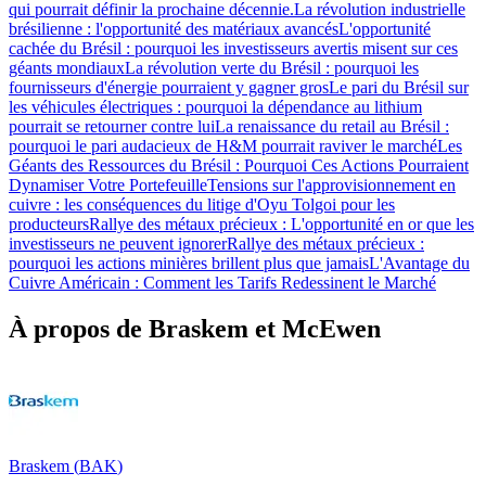
qui pourrait définir la prochaine décennie.
La révolution industrielle
brésilienne : l'opportunité des matériaux avancés
L'opportunité
cachée du Brésil : pourquoi les investisseurs avertis misent sur ces
géants mondiaux
La révolution verte du Brésil : pourquoi les
fournisseurs d'énergie pourraient y gagner gros
Le pari du Brésil sur
les véhicules électriques : pourquoi la dépendance au lithium
pourrait se retourner contre lui
La renaissance du retail au Brésil :
pourquoi le pari audacieux de H&M pourrait raviver le marché
Les
Géants des Ressources du Brésil : Pourquoi Ces Actions Pourraient
Dynamiser Votre Portefeuille
Tensions sur l'approvisionnement en
cuivre : les conséquences du litige d'Oyu Tolgoi pour les
producteurs
Rallye des métaux précieux : L'opportunité en or que les
investisseurs ne peuvent ignorer
Rallye des métaux précieux :
pourquoi les actions minières brillent plus que jamais
L'Avantage du
Cuivre Américain : Comment les Tarifs Redessinent le Marché
À propos de Braskem et McEwen
Braskem
(
BAK
)