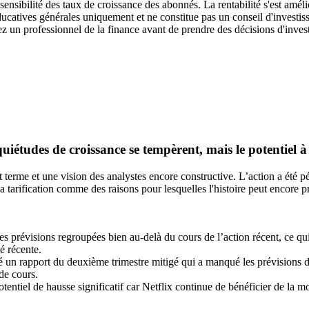
sensibilité des taux de croissance des abonnés. La rentabilité s'est améli
ducatives générales uniquement et ne constitue pas un conseil d'investis
ez un professionnel de la finance avant de prendre des décisions d'inves
inquiétudes de croissance se tempèrent, mais le potentiel 
 terme et une vision des analystes encore constructive. L’action a été pé
a tarification comme des raisons pour lesquelles l'histoire peut encore p
s prévisions regroupées bien au-delà du cours de l’action récent, ce qui 
é récente.
é un rapport du deuxième trimestre mitigé qui a manqué les prévisions de
 de cours.
entiel de hausse significatif car Netflix continue de bénéficier de la m