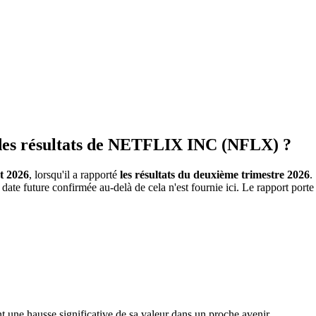
 des résultats de NETFLIX INC (NFLX) ?
et 2026
, lorsqu'il a rapporté
les résultats du deuxième trimestre 2026
.
date future confirmée au-delà de cela n'est fournie ici. Le rapport porte
t une hausse significative de sa valeur dans un proche avenir.