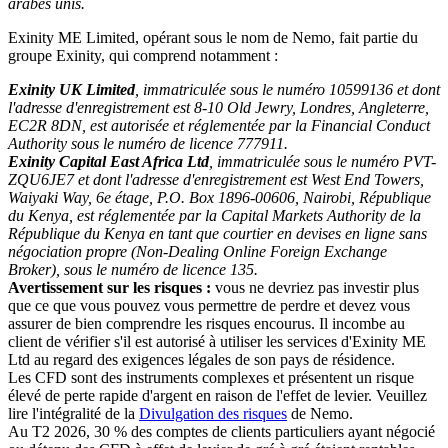
arabes unis.
Exinity ME Limited, opérant sous le nom de Nemo, fait partie du
groupe Exinity, qui comprend notamment :
Exinity UK Limited
, immatriculée sous le numéro 10599136 et dont
l'adresse d'enregistrement est 8-10 Old Jewry, Londres, Angleterre,
EC2R 8DN, est autorisée et réglementée par la Financial Conduct
Authority sous le numéro de licence 777911.
Exinity Capital East Africa Ltd
, immatriculée sous le numéro PVT-
ZQU6JE7 et dont l'adresse d'enregistrement est West End Towers,
Waiyaki Way, 6e étage, P.O. Box 1896-00606, Nairobi, République
du Kenya, est réglementée par la Capital Markets Authority de la
République du Kenya en tant que courtier en devises en ligne sans
négociation propre (Non-Dealing Online Foreign Exchange
Broker), sous le numéro de licence 135.
Avertissement sur les risques :
vous ne devriez pas investir plus
que ce que vous pouvez vous permettre de perdre et devez vous
assurer de bien comprendre les risques encourus. Il incombe au
client de vérifier s'il est autorisé à utiliser les services d'Exinity ME
Ltd au regard des exigences légales de son pays de résidence.
Les CFD sont des instruments complexes et présentent un risque
élevé de perte rapide d'argent en raison de l'effet de levier. Veuillez
lire l'intégralité de la
Divulgation des risques
de Nemo.
Au T2 2026, 30 % des comptes de clients particuliers ayant négocié