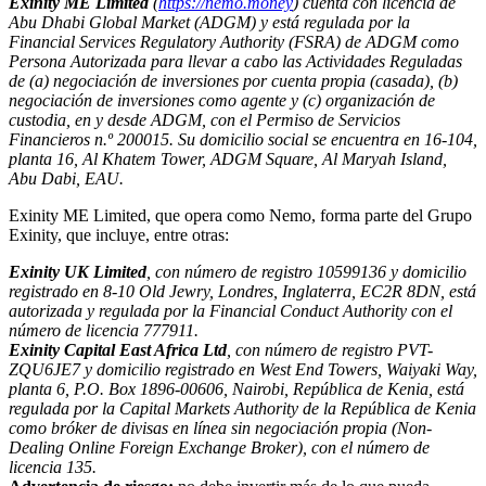
Exinity ME Limited
(
https://nemo.money
) cuenta con licencia de
Abu Dhabi Global Market (ADGM) y está regulada por la
Financial Services Regulatory Authority (FSRA) de ADGM como
Persona Autorizada para llevar a cabo las Actividades Reguladas
de (a) negociación de inversiones por cuenta propia (casada), (b)
negociación de inversiones como agente y (c) organización de
custodia, en y desde ADGM, con el Permiso de Servicios
Financieros n.º 200015. Su domicilio social se encuentra en 16-104,
planta 16, Al Khatem Tower, ADGM Square, Al Maryah Island,
Abu Dabi, EAU.
Exinity ME Limited, que opera como Nemo, forma parte del Grupo
Exinity, que incluye, entre otras:
Exinity UK Limited
, con número de registro 10599136 y domicilio
registrado en 8-10 Old Jewry, Londres, Inglaterra, EC2R 8DN, está
autorizada y regulada por la Financial Conduct Authority con el
número de licencia 777911.
Exinity Capital East Africa Ltd
, con número de registro PVT-
ZQU6JE7 y domicilio registrado en West End Towers, Waiyaki Way,
planta 6, P.O. Box 1896-00606, Nairobi, República de Kenia, está
regulada por la Capital Markets Authority de la República de Kenia
como bróker de divisas en línea sin negociación propia (Non-
Dealing Online Foreign Exchange Broker), con el número de
licencia 135.