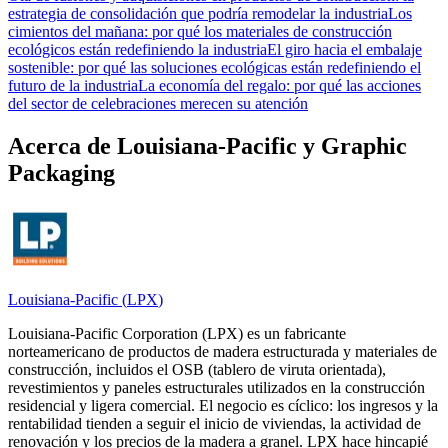
estrategia de consolidación que podría remodelar la industria
Los
cimientos del mañana: por qué los materiales de construcción
ecológicos están redefiniendo la industria
El giro hacia el embalaje
sostenible: por qué las soluciones ecológicas están redefiniendo el
futuro de la industria
La economía del regalo: por qué las acciones
del sector de celebraciones merecen su atención
Acerca de Louisiana-Pacific y Graphic
Packaging
Louisiana-Pacific
(
LPX
)
Louisiana‑Pacific Corporation (LPX) es un fabricante
norteamericano de productos de madera estructurada y materiales de
construcción, incluidos el OSB (tablero de viruta orientada),
revestimientos y paneles estructurales utilizados en la construcción
residencial y ligera comercial. El negocio es cíclico: los ingresos y la
rentabilidad tienden a seguir el inicio de viviendas, la actividad de
renovación y los precios de la madera a granel. LPX hace hincapié