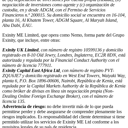
negociación de inversiones como agente y (c) organización de
custodia, en y desde ADGM, con el Permiso de Servicios
Financieros n.º 200015. Su domicilio social se encuentra en 16-104,
planta 16, Al Khatem Tower, ADGM Square, Al Maryah Island,
Abu Dabi, EAU.
Exinity ME Limited, que opera como Nemo, forma parte del Grupo
Exinity, que incluye, entre otras:
Exinity UK Limited
, con número de registro 10599136 y domicilio
registrado en 8-10 Old Jewry, Londres, Inglaterra, EC2R 8DN, está
autorizada y regulada por la Financial Conduct Authority con el
número de licencia 777911.
Exinity Capital East Africa Ltd
, con número de registro PVT-
ZQU6JE7 y domicilio registrado en West End Towers, Waiyaki Way,
planta 6, P.O. Box 1896-00606, Nairobi, República de Kenia, está
regulada por la Capital Markets Authority de la República de Kenia
como bróker de divisas en línea sin negociación propia (Non-
Dealing Online Foreign Exchange Broker), con el número de
licencia 135.
Advertencia de riesgo:
no debe invertir más de lo que pueda
permitirse perder y debe asegurarse de comprender plenamente los
riesgos implicados. Es responsabilidad del cliente determinar si tiene
permitido utilizar los servicios de Exinity ME Ltd conforme a los
requisitos legales de su país de residencia.