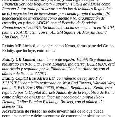
Financial Services Regulatory Authority (FSRA) de ADGM como
Persona Autorizada para llevar a cabo las Actividades Reguladas
de (a) negociación de inversiones por cuenta propia (casada), (b)
negociación de inversiones como agente y (c) organización de
custodia, en y desde ADGM, con el Permiso de Servicios
Financieros n.º 200015. Su domicilio social se encuentra en 16-104,
planta 16, Al Khatem Tower, ADGM Square, Al Maryah Island,
Abu Dabi, EAU.
Exinity ME Limited, que opera como Nemo, forma parte del Grupo
Exinity, que incluye, entre otras:
Exinity UK Limited
, con número de registro 10599136 y domicilio
registrado en 8-10 Old Jewry, Londres, Inglaterra, EC2R 8DN, está
autorizada y regulada por la Financial Conduct Authority con el
número de licencia 777911.
Exinity Capital East Africa Ltd
, con número de registro PVT-
ZQU6JE7 y domicilio registrado en West End Towers, Waiyaki Way,
planta 6, P.O. Box 1896-00606, Nairobi, República de Kenia, está
regulada por la Capital Markets Authority de la República de Kenia
como bróker de divisas en línea sin negociación propia (Non-
Dealing Online Foreign Exchange Broker), con el número de
licencia 135.
Advertencia de riesgo:
no debe invertir más de lo que pueda
permitirse perder y debe asegurarse de comprender plenamente los