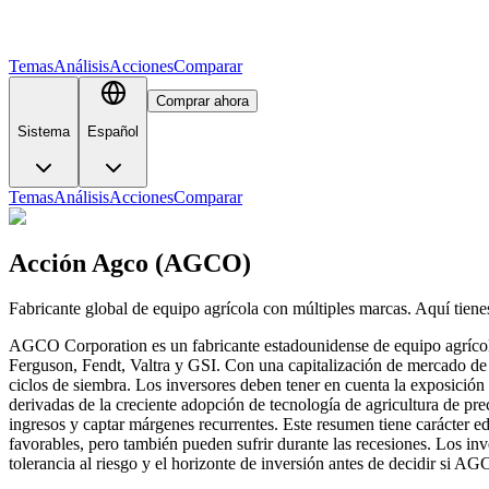
Temas
Análisis
Acciones
Comparar
Comprar ahora
Sistema
Español
Temas
Análisis
Acciones
Comparar
Acción Agco (AGCO)
Fabricante global de equipo agrícola con múltiples marcas. Aquí tien
AGCO Corporation es un fabricante estadounidense de equipo agrícol
Ferguson, Fendt, Valtra y GSI. Con una capitalización de mercado de a
ciclos de siembra. Los inversores deben tener en cuenta la exposición
derivadas de la creciente adopción de tecnología de agricultura de pr
ingresos y captar márgenes recurrentes. Este resumen tiene carácter e
favorables, pero también pueden sufrir durante las recesiones. Los inve
tolerancia al riesgo y el horizonte de inversión antes de decidir si AG