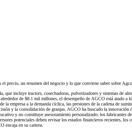
es el precio, un resumen del negocio y lo que conviene saber sobre Agc
a, que incluye tractors, cosechadoras, pulverizadores y sistemas de 
lrededor de $8.1 mil millones, el desempeño de AGCO está atado a los i
 de la empresa a la demanda cíclica, las presiones de la cadena de sumin
ecisión y la consolidación de granjas. AGCO ha buscado la innovación d
ducativo y no constituye asesoramiento personalizado: los fabricantes 
rsores potenciales deben revisar los estados financieros recientes, los co
CO encaja en su cartera.