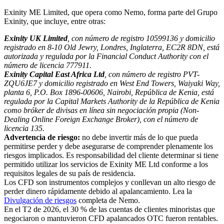
Exinity ME Limited, que opera como Nemo, forma parte del Grupo
Exinity, que incluye, entre otras:
Exinity UK Limited
, con número de registro 10599136 y domicilio
registrado en 8-10 Old Jewry, Londres, Inglaterra, EC2R 8DN, está
autorizada y regulada por la Financial Conduct Authority con el
número de licencia 777911.
Exinity Capital East Africa Ltd
, con número de registro PVT-
ZQU6JE7 y domicilio registrado en West End Towers, Waiyaki Way,
planta 6, P.O. Box 1896-00606, Nairobi, República de Kenia, está
regulada por la Capital Markets Authority de la República de Kenia
como bróker de divisas en línea sin negociación propia (Non-
Dealing Online Foreign Exchange Broker), con el número de
licencia 135.
Advertencia de riesgo:
no debe invertir más de lo que pueda
permitirse perder y debe asegurarse de comprender plenamente los
riesgos implicados. Es responsabilidad del cliente determinar si tiene
permitido utilizar los servicios de Exinity ME Ltd conforme a los
requisitos legales de su país de residencia.
Los CFD son instrumentos complejos y conllevan un alto riesgo de
perder dinero rápidamente debido al apalancamiento. Lea la
Divulgación de riesgos
completa de Nemo.
En el T2 de 2026, el 30 % de las cuentas de clientes minoristas que
negociaron o mantuvieron CFD apalancados OTC fueron rentables.